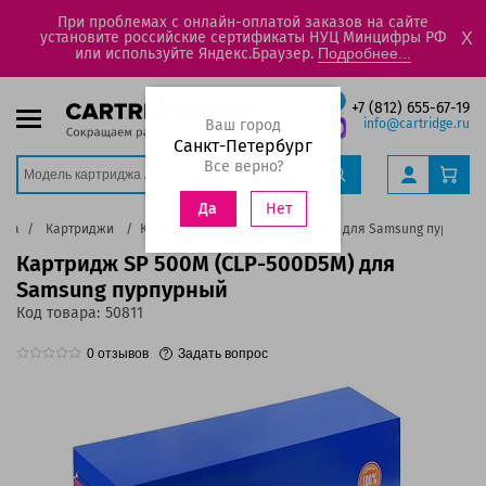
При проблемах с онлайн-оплатой заказов на сайте
установите российские сертификаты НУЦ Минцифры РФ
X
или используйте Яндекс.Браузер.
Подробнее...
+7 (812) 655-67-19
Ваш город
info@cartridge.ru
Санкт-Петербург
Все верно?
Нет
Да
ажа
Картриджи
Картридж SP 500M (CLP-500D5M) для Samsung пурпурн
Картридж SP 500M (CLP-500D5M) для
Samsung пурпурный
Код товара:
50811
0
отзывов
Задать вопрос