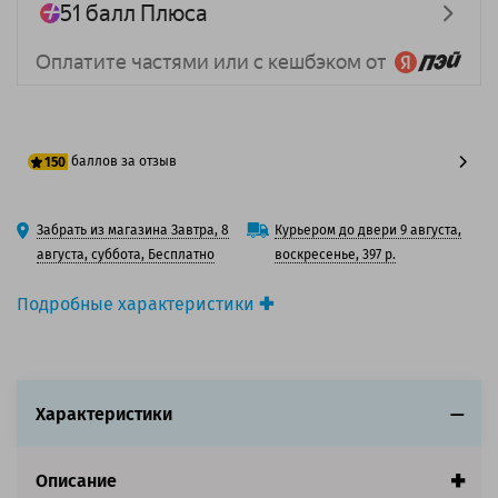
баллов за отзыв
150
125 баллов
Забрать из магазина Завтра, 8
Курьером до двери 9 августа,
150 баллов
августа, суббота, Бесплатно
воскресенье, 397 р.
Подробные характеристики
Производитель принтера:
Samsung
Производитель:
Solution Print
Вид товара:
Картридж лазерный
Оригинальность:
Совместимый
Характеристики
Аналог:
Samsung CLP-500D5M
Цвет:
Пурпурный
Описание
Ресурс:
5 000 страниц формата А4 при 5%