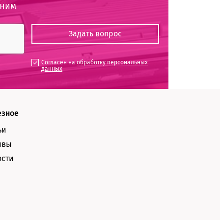
оним
Согласен на
обработку персональных
данных
езное
ьи
ывы
ости