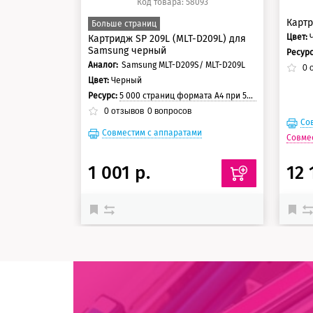
Код товара: 58093
Картр
Больше страниц
Цвет:
Картридж SP 209L (MLT-D209L) для
Samsung черный
Ресур
Аналог:
Samsung MLT-D209S/ MLT-D209L
0
о
Цвет:
Черный
Ресурс:
5 000 страниц формата А4 при 5% заполнении страницы
0
отзывов
0
вопросов
Со
Совместим с аппаратами
Совме
1 001 р.
12 