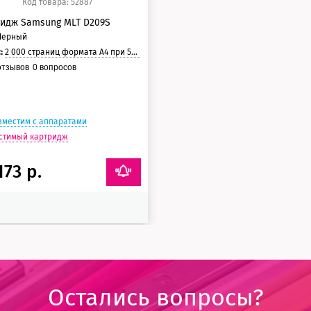
Код товара: 52887
идж Samsung MLT D209S
Черный
с:
2 000 страниц формата А4 при 5% заполнении страницы.
тзывов
0
вопросов
вместим с аппаратами
стимый картридж
173 р.
Остались вопросы?