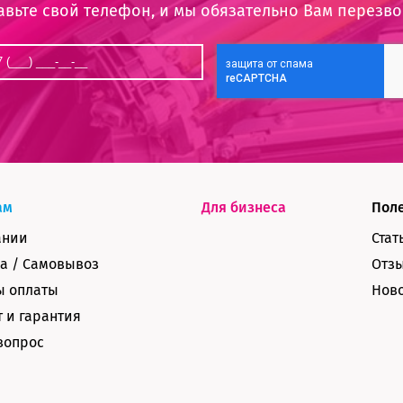
авьте свой телефон, и мы обязательно Вам перезв
ам
Для бизнеса
Пол
ании
Стат
а / Самовывоз
Отз
ы оплаты
Нов
 и гарантия
вопрос