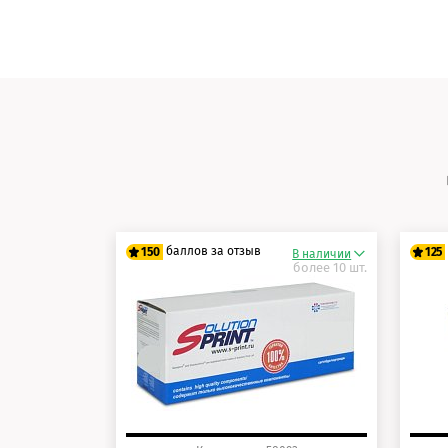
баллов за отзыв
150
125
В наличии
более 10 шт.
125 баллов
10
150 баллов
12