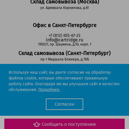
Склад самовывоза (Москва)
ул. Адмирала Корнилова, д.61
Офис в Санкт-Петербурге
+7 (812) 655-67-23
info@cartridge.ru
195027, пр. Шаумяна, д.10, корп. 1
Склад самовывоза (Санкт-Петербург)
пр-т Маршала Блюхера, д.78Б
Используя наш сайт, вы даете согласие на обработку
Регионы РФ
файлов cookie, которые обеспечивают правильную
работу сайта. Благодаря им мы улучшаем сайт и качество
8-800-302-51-53
обслуживания.
Подробнее.
(звонок бесплатный)
info@cartridge.ru
Согласен
Cartridge.ru 2012-2026. Все права защищены
Политика конфиденциальности
Мы работаем с порталом поставщиков
Сообщить о поступлении