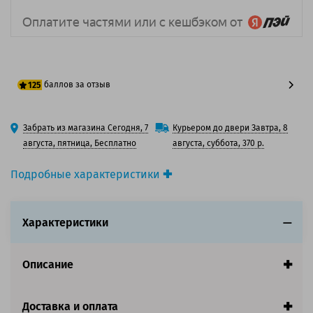
баллов за отзыв
125
100 баллов
Забрать из магазина Сегодня, 7
Курьером до двери Завтра, 8
125 баллов
августа, пятница, Бесплатно
августа, суббота, 370 р.
Подробные характеристики
Производитель принтера:
OKI
Производитель:
Oki
Характеристики
Вид товара:
Картридж лазерный
Оригинальность:
Оригинальный
Цвет:
Голубой
Описание
Ресурс:
1 500 страниц формата А4 при 5%
заполнении страницы.
Страна:
Китай
Доставка и оплата