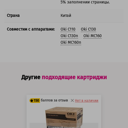
5% заполнении страницы.
Страна
Китай
Совместим с аппаратами:
Oki C110
Oki C130
Oki C130n
Oki MC160
Oki MC160n
Другие
подходящие картриджи
баллов за отзыв
150
Нет в наличии
125 баллов
150 баллов
Быстрый просмотр