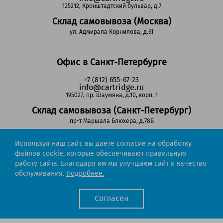
125212, Кронштадтский бульвар, д.7
Склад самовывоза (Москва)
ул. Адмирала Корнилова, д.61
Офис в Санкт-Петербурге
+7 (812) 655-67-23
info@cartridge.ru
195027, пр. Шаумяна, д.10, корп. 1
Склад самовывоза (Санкт-Петербург)
пр-т Маршала Блюхера, д.78Б
Используя наш сайт, вы даете согласие на обработку
Регионы РФ
файлов cookie, которые обеспечивают правильную
работу сайта. Благодаря им мы улучшаем сайт и качество
8-800-302-51-53
обслуживания.
Подробнее.
(звонок бесплатный)
info@cartridge.ru
Согласен
Cartridge.ru 2012-2026. Все права защищены
Политика конфиденциальности