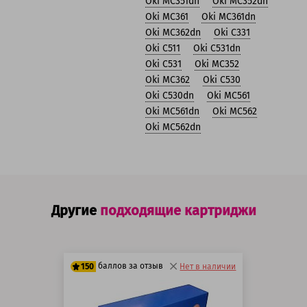
Oki MC351dn
Oki MC352dn
Oki MC361
Oki MC361dn
Oki MC362dn
Oki C331
Oki C511
Oki C531dn
Oki C531
Oki MC352
Oki MC362
Oki C530
Oki C530dn
Oki MC561
Oki MC561dn
Oki MC562
Oki MC562dn
Другие
подходящие картриджи
баллов за отзыв
150
Нет в наличии
125 баллов