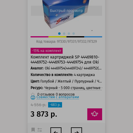
150 баллов
Быстрый просмотр
Код товара: 97330/97331/97332/97329
-15% на комплект
Комплект картриджей SP 44469810-
44469752-44469753-44469754 для Oki
Аналог:
Oki 44469754(44469724)/ 44469752(44469722)/ 44469753(44469723)/ 44469810(44469804)
Количество в комплекте:
4 картриджа
Цвет:
Голубой / Желтый / Пурпурный / Черный
Ресурс:
Черный - 5 000 страниц, цветные - 5 000 страниц
0
отзывов
0
вопросов
Совместим с аппаратами
4 556 р.
-683 р.
3 873 р.