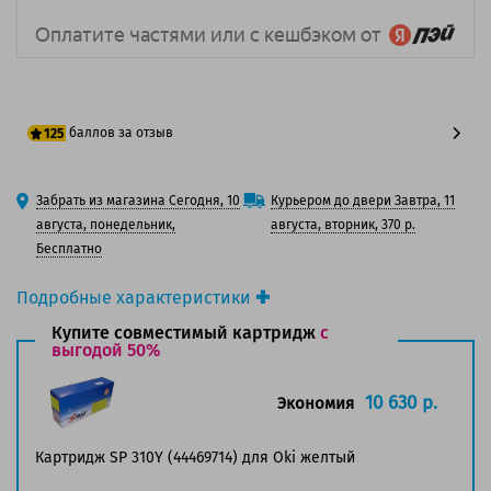
баллов за отзыв
125
100 баллов
Забрать из магазина Сегодня, 10
Курьером до двери Завтра, 11
125 баллов
августа, понедельник,
августа, вторник, 370 р.
Бесплатно
Подробные характеристики
Производитель принтера:
OKI
Купите совместимый картридж
с
Производитель:
выгодой 50%
Oki
Вид товара:
Картридж лазерный
Оригинальность:
Оригинальный
10 630 р.
Экономия
Цвет:
Желтый
Ресурс:
2 000 страниц формата А4 при 5%
Картридж SP 310Y (44469714) для Oki желтый
заполнении страницы.