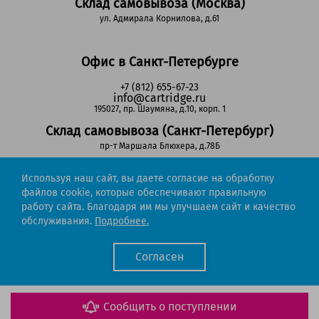
Склад самовывоза (Москва)
ул. Адмирала Корнилова, д.61
Офис в Санкт-Петербурге
+7 (812) 655-67-23
info@cartridge.ru
195027, пр. Шаумяна, д.10, корп. 1
Склад самовывоза (Санкт-Петербург)
пр-т Маршала Блюхера, д.78Б
Используя наш сайт, вы даете согласие на обработку
Регионы РФ
файлов cookie, которые обеспечивают правильную
работу сайта. Благодаря им мы улучшаем сайт и качество
8-800-302-51-53
обслуживания.
Подробнее.
(звонок бесплатный)
info@cartridge.ru
Согласен
Cartridge.ru 2012-2026. Все права защищены
Политика конфиденциальности
Мы работаем с порталом поставщиков
Сообщить о поступлении