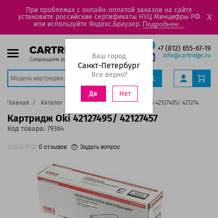
При проблемах с онлайн-оплатой заказов на сайте
установите российские сертификаты НУЦ Минцифры РФ
X
или используйте Яндекс.Браузер.
Подробнее...
+7 (812) 655-67-19
Ваш город
info@cartridge.ru
Санкт-Петербург
Все верно?
Нет
Да
Главная
Каталог
Картриджи
Картридж Oki 42127495/ 42127457
Картридж Oki 42127495/ 42127457
Код товара:
79364
0
отзывов
Задать вопрос