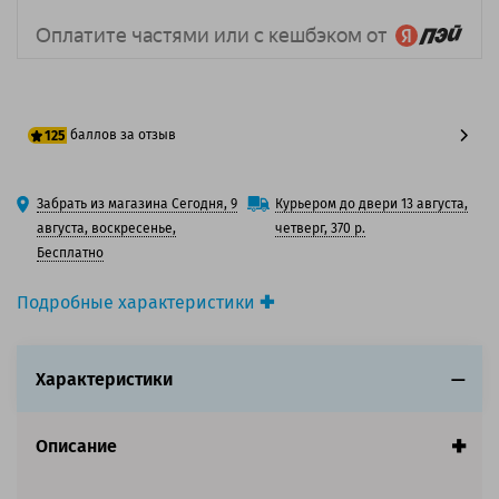
баллов за отзыв
125
100 баллов
Забрать из магазина Сегодня, 9
Курьером до двери 13 августа,
125 баллов
августа, воскресенье,
четверг, 370 р.
Бесплатно
Подробные характеристики
Производитель принтера:
OKI
Производитель:
Oki
Характеристики
Вид товара:
Картридж лазерный
Оригинальность:
Оригинальный
Цвет:
Черный
Описание
Ресурс:
5 000 страниц формата А4 при 5%
заполнении страницы.