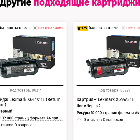
Другие
подходящие картридж
баллов за отзыв
баллов за отзыв
Нет в наличии
125
Нет в 
0 баллов
100 баллов
5 баллов
125 баллов
Код товара: 80214
Код товара: 80229
идж Lexmark X644X11E (Return
Картридж Lexmark X644A21E
am)
Цвет:
Черный
Черный
Ресурс:
10 000 страниц формата А4 при 5% заполнении с
с:
32 000 страниц формата А4 при 5% заполнении страницы.
0
отзывов
0
вопросов
тзывов
0
вопросов