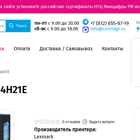
на сайте установите российские сертификаты НУЦ Минцифры РФ ил
В
пн-пт
с 9.00 до 20.00
+7 (812) 655-67-19
сб-вс
с 9.00 до 18.00
info@cartridge.ru
ки
Оплата
Доставка / Самовывоз
Контакты
4H21E
44H21E
0
отзывов
Задать вопрос
Производитель принтера:
Lexmark