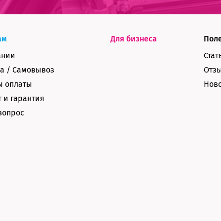
ам
Для бизнеса
Пол
ании
Стат
а / Самовывоз
Отз
ы оплаты
Нов
 и гарантия
вопрос