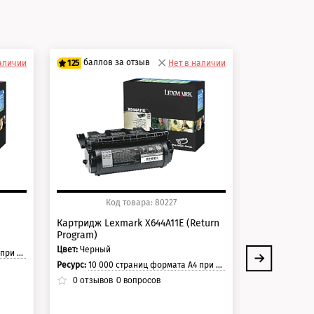
и
баллов за отзыв
баллов 
наличии
125
Нет в наличии
125
100 баллов
100 балло
125 баллов
125 балло
Код товара: 80227
Ко
Картридж Lexmark X644A11E (Return
Картридж Le
Program)
Program)
Цвет:
Черный
Цвет:
Черный
траницы.
Ресурс:
10 000 страниц формата А4 при 5% заполнении страницы.
Ресурс:
21 000 стр
0
отзывов
0
вопросов
0
отзывов