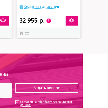
Совместим с аппаратами
Совместим
32 955 р.
49 330
оним
Согласен на
обработку персональных
данных