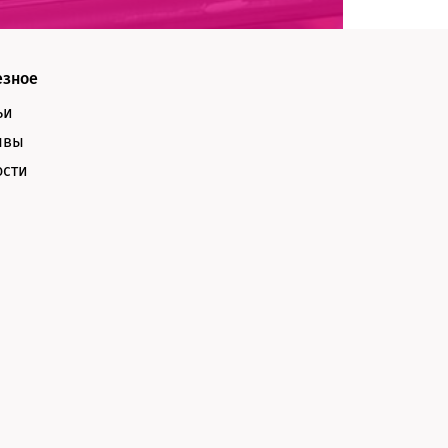
езное
ьи
ывы
ости