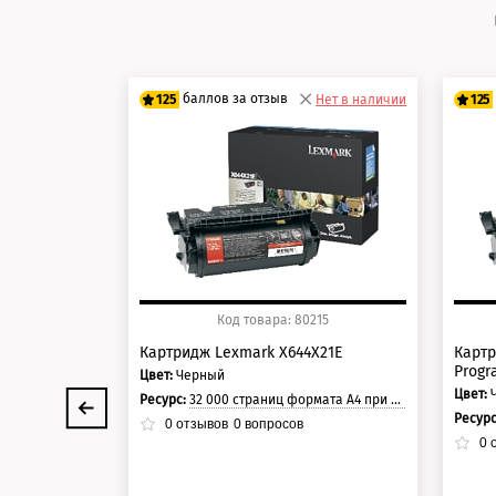
баллов за отзыв
125
Нет в наличии
125
100 баллов
10
125 баллов
12
Код товара: 80215
Картридж Lexmark X644X21E
Картр
Progr
Цвет:
Черный
Цвет:
Ресурс:
32 000 страниц формата А4 при 5% заполнении страницы.
Ресур
0
отзывов
0
вопросов
0
о