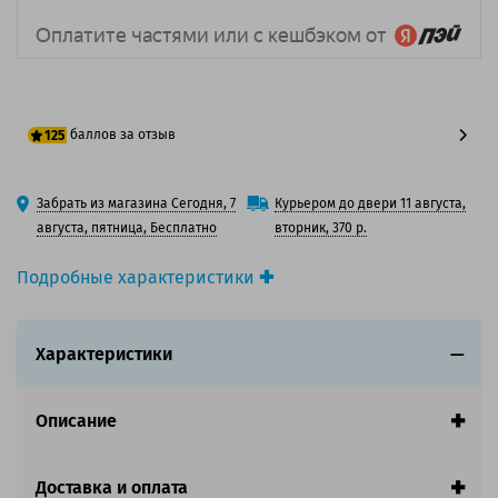
баллов за отзыв
125
100 баллов
Забрать из магазина Сегодня, 7
Курьером до двери 11 августа,
125 баллов
августа, пятница, Бесплатно
вторник, 370 р.
Подробные характеристики
Производитель принтера:
Lexmark
Производитель:
Lexmark
Характеристики
Вид товара:
Картридж лазерный
Оригинальность:
Оригинальный
Цвет:
Черный
Описание
Ресурс:
10 000 страниц формата А4 при 5%
заполнении страницы.
Страна:
Китай
Доставка и оплата