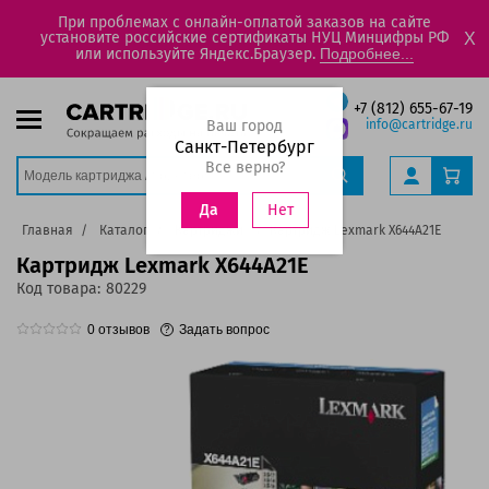
При проблемах с онлайн-оплатой заказов на сайте
установите российские сертификаты НУЦ Минцифры РФ
X
или используйте Яндекс.Браузер.
Подробнее...
+7 (812) 655-67-19
Ваш город
info@cartridge.ru
Санкт-Петербург
Все верно?
Нет
Да
Главная
Каталог
Картриджи
Картридж Lexmark X644A21E
Картридж Lexmark X644A21E
Код товара:
80229
0
отзывов
Задать вопрос