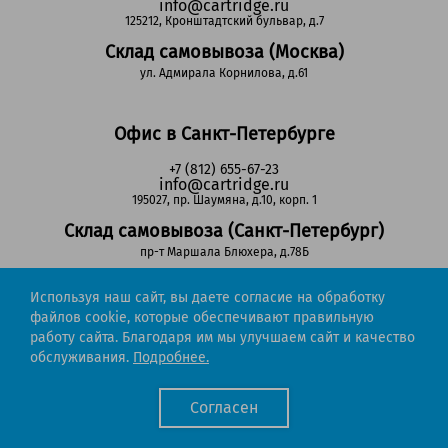
info@cartridge.ru
125212, Кронштадтский бульвар, д.7
Склад самовывоза (Москва)
ул. Адмирала Корнилова, д.61
Офис в Санкт-Петербурге
+7 (812) 655-67-23
info@cartridge.ru
195027, пр. Шаумяна, д.10, корп. 1
Склад самовывоза (Санкт-Петербург)
пр-т Маршала Блюхера, д.78Б
Используя наш сайт, вы даете согласие на обработку
Регионы РФ
файлов cookie, которые обеспечивают правильную
работу сайта. Благодаря им мы улучшаем сайт и качество
8-800-302-51-53
обслуживания.
Подробнее.
(звонок бесплатный)
info@cartridge.ru
Согласен
Cartridge.ru 2012-2026. Все права защищены
Политика конфиденциальности