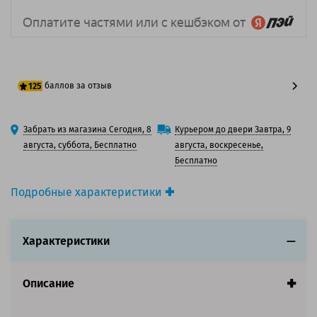
баллов за отзыв
125
100 баллов
Забрать из магазина Сегодня, 8
Курьером до двери Завтра, 9
125 баллов
августа, суббота, Бесплатно
августа, воскресенье,
Бесплатно
Подробные характеристики
Производитель принтера:
Kyocera
Производитель:
Kyocera
Характеристики
Вид товара:
Картридж лазерный
Оригинальность:
Оригинальный
Цвет:
Голубой
Описание
Ресурс:
20 000 страниц формата А4 при 5%
заполнении страницы.