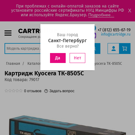
При проблемах с онлайн-оплатой заказов на сайте
установите российские сертификаты НУЦ Минцифры РФ
X
или используйте Яндекс.Браузер.
Подробнее...
+7 (812) 655-67-19
Ваш город
info@cartridge.ru
Санкт-Петербург
Все верно?
Нет
Да
Главная
Каталог
Картриджи
Картридж Kyocera TK-8505C
Картридж Kyocera TK-8505C
Код товара:
79017
0
отзывов
Задать вопрос