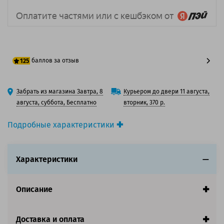
баллов за отзыв
125
100 баллов
Забрать из магазина Завтра, 8
Курьером до двери 11 августа,
125 баллов
августа, суббота, Бесплатно
вторник, 370 р.
Подробные характеристики
Производитель принтера:
Kyocera
Производитель:
Kyocera
Характеристики
Вид товара:
Картридж лазерный
Оригинальность:
Оригинальный
Цвет:
Черный
Описание
Ресурс:
6 500 страниц формата А4 при 5%
заполнении страницы.
Доставка и оплата
Совместим с аппаратами