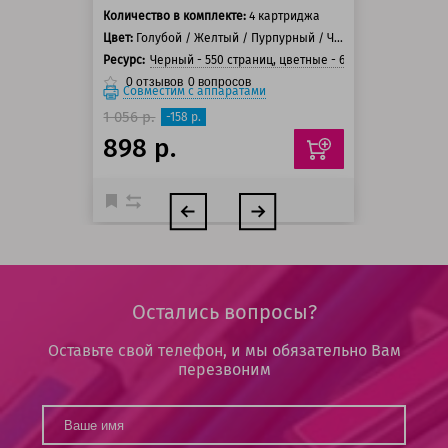
Количество в комплекте:
4 картриджа
Цвет:
Голубой / Желтый / Пурпурный / Черный
Ресурс:
Черный - 550 страниц, цветные - 600 страниц
0
отзывов
0
вопросов
Совместим с аппаратами
1 056 р.
-158 р.
898 р.
Остались вопросы?
Оставьте свой телефон, и мы обязательно Вам
перезвоним