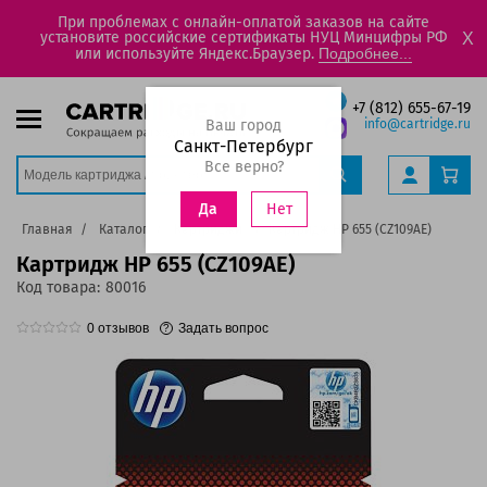
При проблемах с онлайн-оплатой заказов на сайте
установите российские сертификаты НУЦ Минцифры РФ
X
или используйте Яндекс.Браузер.
Подробнее...
+7 (812) 655-67-19
Ваш город
info@cartridge.ru
Санкт-Петербург
Все верно?
Нет
Да
Главная
Каталог
Картриджи
Картридж HP 655 (CZ109AE)
Картридж HP 655 (CZ109AE)
Код товара:
80016
0
отзывов
Задать вопрос