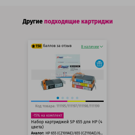
Другие
подходящие картриджи
баллов за отзыв
150
В наличии
125 баллов
150 баллов
Быстрый просмотр
Код товара: 111195/111197/111198/111199
-15% на комплект
Набор картриджей SP 655 для HP (4
цвета)
Аналог:
HP 655 (CZ109AE)/655 (CZ110AE)/655 (CZ111AE)/655 (CZ112AE)