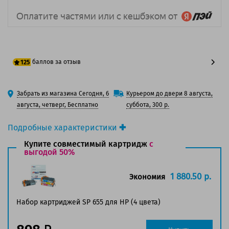
баллов за отзыв
125
100 баллов
Забрать из магазина Сегодня, 6
Курьером до двери 8 августа,
125 баллов
августа, четверг, Бесплатно
суббота, 300 р.
Подробные характеристики
Производитель принтера:
HP
Купите совместимый картридж
с
Производитель:
выгодой 50%
HP
Вид товара:
Картридж струйный
Оригинальность:
Оригинальный
1 880.50 р.
Экономия
Цвет:
Черный
Ресурс:
550 страниц формата А4 при 5%
Набор картриджей SP 655 для HP (4 цвета)
заполнении страницы.
Совместим с аппаратами