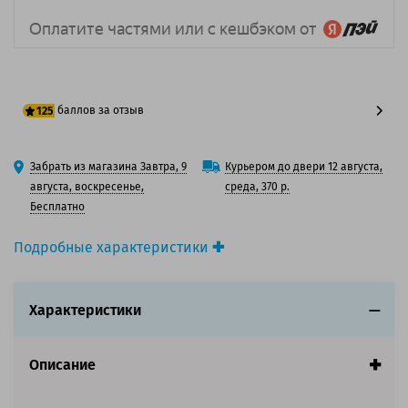
баллов за отзыв
125
100 баллов
Забрать из магазина Завтра, 9
Курьером до двери 12 августа,
125 баллов
августа, воскресенье,
среда, 370 р.
Бесплатно
Подробные характеристики
Производитель принтера:
HP
Производитель:
HP
Характеристики
Вид товара:
Картридж лазерный
Оригинальность:
Оригинальный
Цвет:
Желтый
Описание
Ресурс:
3 500 страниц формата А4 при 5%
заполнении страницы.