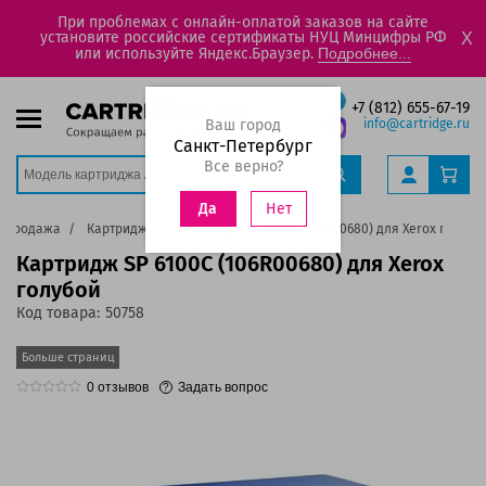
При проблемах с онлайн-оплатой заказов на сайте
установите российские сертификаты НУЦ Минцифры РФ
X
или используйте Яндекс.Браузер.
Подробнее...
+7 (812) 655-67-19
Ваш город
info@cartridge.ru
Санкт-Петербург
Все верно?
Нет
Да
аспродажа
Картриджи
Картридж SP 6100C (106R00680) для Xerox голубо
Картридж SP 6100C (106R00680) для Xerox
голубой
Код товара:
50758
Больше страниц
0
отзывов
Задать вопрос