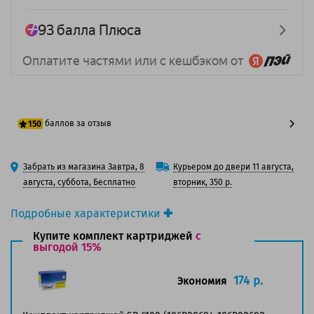
баллов за отзыв
150
125 баллов
Забрать из магазина Завтра, 8
Курьером до двери 11 августа,
150 баллов
августа, суббота, Бесплатно
вторник, 350 р.
Подробные характеристики
Производитель принтера:
Xerox
Купите комплект картриджей
с
Производитель:
выгодой 15%
Solution Print
Вид товара:
Картридж лазерный
Оригинальность:
Совместимый
174 р.
Экономия
Аналог:
Xerox 106R00676/ 106R00680
Цвет:
Голубой