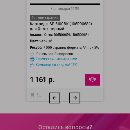
Код товара: 50757
Больше страниц
Картридж SP 6100BK (106R00684)
для Xerox черный
Аналог:
Xerox 106R00679/ 106R00684
Цвет:
Черный
Ресурс:
7 000 страниц формата А4 при 5% заполнении стра
0
отзывов
0
вопросов
Совместим с аппаратами
Комплект со скидкой 15%
1 161 р.
Остались вопросы?