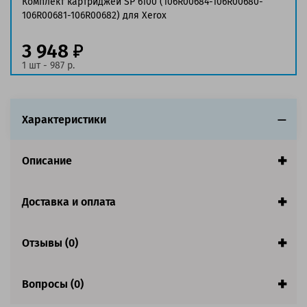
Комплект картриджей SP 6100 (106R00684-106R00680-
Ресурс:
5 000 страниц формата А4 при 5%
106R00681-106R00682) для Xerox
заполнении страницы
Страна:
Китай
3 948
Гарантия:
1 год
1 шт - 987 р.
Совместим с аппаратами
Характеристики
Описание
Доставка и оплата
Отзывы (0)
Вопросы (0)