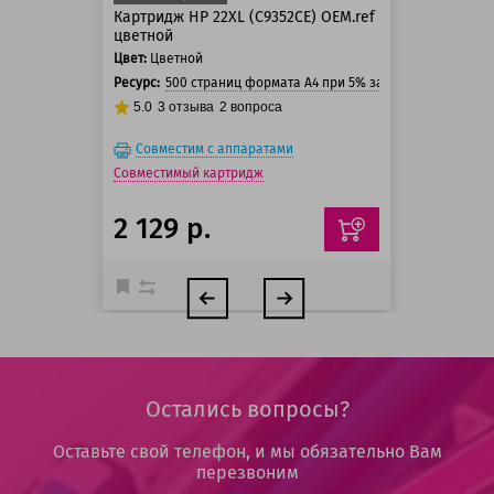
Картридж HP 22XL (C9352CE) OEM.ref
цветной
Цвет:
Цветной
Ресурс:
500 страниц формата А4 при 5% заполнении стран
5.0
3
отзыва
2
вопроса
Совместим с аппаратами
Совместимый картридж
2 129 р.
Остались вопросы?
Оставьте свой телефон, и мы обязательно Вам
перезвоним