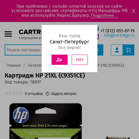
При проблемах с онлайн-оплатой заказов на сайте
установите российские сертификаты НУЦ Минцифры РФ
X
или используйте Яндекс.Браузер.
Подробнее...
+7 (812) 655-67-19
Ваш город
info@cartridge.ru
Санкт-Петербург
Все верно?
Нет
Да
Главная
Каталог
Картриджи
Картридж HP 21XL (C9351CE)
Картридж HP 21XL (C9351CE)
Код товара:
78897
0
отзывов
Задать вопрос