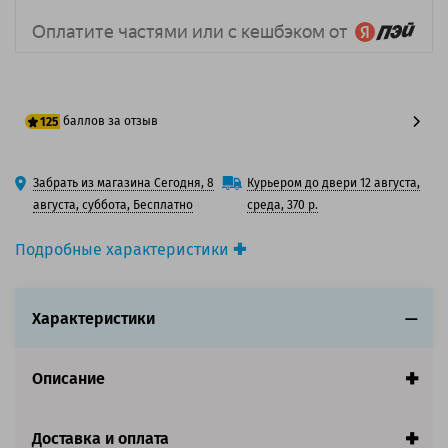
баллов за отзыв
125
100 баллов
Забрать из магазина Сегодня, 8
Курьером до двери 12 августа,
125 баллов
августа, суббота, Бесплатно
среда, 370 р.
Подробные характеристики
Производитель принтера:
Epson
Производитель:
Epson
Характеристики
Вид товара:
Картридж струйный
Оригинальность:
Оригинальный
Цвет:
Пурпурный
Описание
Ресурс:
3 400 страниц формата А4 при 5%
заполнении страницы.
Страна:
Япония
Доставка и оплата