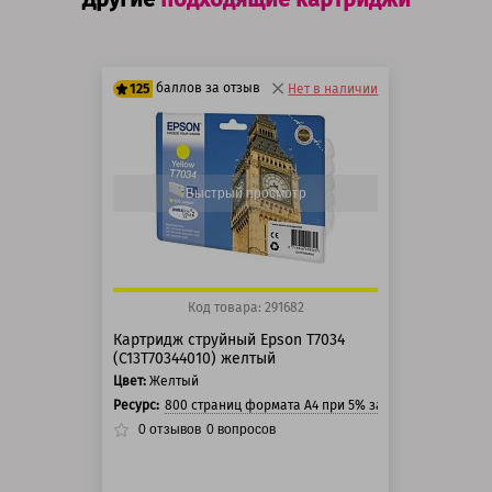
баллов за отзыв
125
Нет в наличии
100 баллов
125 баллов
Быстрый просмотр
Код товара: 291682
Картридж струйный Epson T7034
(C13T70344010) желтый
Цвет:
Желтый
Ресурс:
800 страниц формата А4 при 5% заполнении страни
0
отзывов
0
вопросов