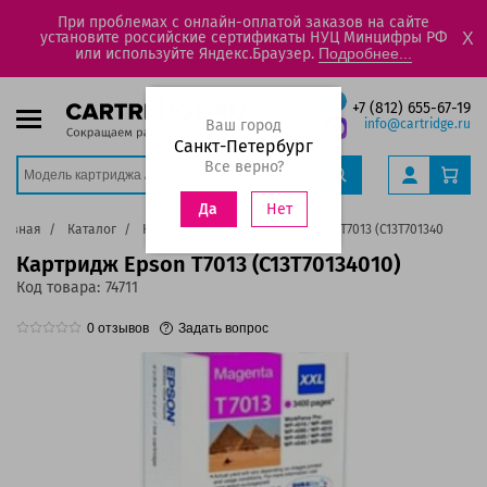
При проблемах с онлайн-оплатой заказов на сайте
установите российские сертификаты НУЦ Минцифры РФ
X
или используйте Яндекс.Браузер.
Подробнее...
+7 (812) 655-67-19
Ваш город
info@cartridge.ru
Санкт-Петербург
Все верно?
Нет
Да
лавная
Каталог
Картриджи
Картридж Epson T7013 (C13T70134010)
Картридж Epson T7013 (C13T70134010)
Код товара:
74711
0
отзывов
Задать вопрос