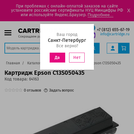
При проблемах с онлайн-оплатой заказов на сайте
установите российские сертификаты НУЦ Минцифры РФ
X
или используйте Яндекс.Браузер.
Подробнее...
+7 (812) 655-67-19
Ваш город
info@cartridge.ru
Санкт-Петербург
Все верно?
Нет
Да
Главная
Каталог
Картриджи
Картридж Epson C13S050435
Картридж Epson C13S050435
Код товара:
64163
0
отзывов
Задать вопрос