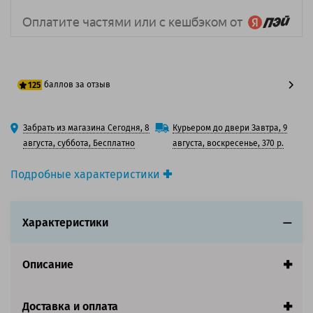
баллов за отзыв
125
100 баллов
Забрать из магазина Сегодня, 8
Курьером до двери Завтра, 9
125 баллов
августа, суббота, Бесплатно
августа, воскресенье, 370 р.
Подробные характеристики
Производитель принтера:
Epson
Производитель:
Epson
Характеристики
Вид товара:
Картридж лазерный
Оригинальность:
Оригинальный
Цвет:
Черный
Описание
Ресурс:
8 000 страниц формата А4 при 5%
заполнении страницы.
Доставка и оплата
Совместим с аппаратами