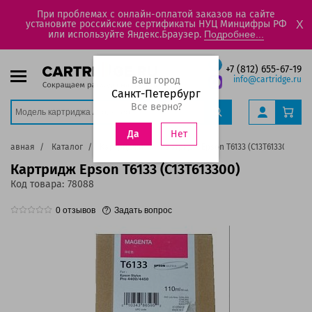
При проблемах с онлайн-оплатой заказов на сайте
установите российские сертификаты НУЦ Минцифры РФ
X
или используйте Яндекс.Браузер.
Подробнее...
+7 (812) 655-67-19
Ваш город
info@cartridge.ru
Санкт-Петербург
Все верно?
Нет
Да
Главная
Каталог
Картриджи
Картридж Epson T6133 (C13T613300)
Картридж Epson T6133 (C13T613300)
Код товара:
78088
0
отзывов
Задать вопрос