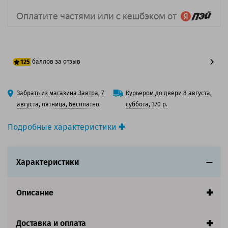
баллов за отзыв
125
100 баллов
Забрать из магазина Завтра, 7
Курьером до двери 8 августа,
125 баллов
августа, пятница, Бесплатно
суббота, 370 р.
Подробные характеристики
Производитель принтера:
Epson
Производитель:
Epson
Характеристики
Вид товара:
Картридж струйный
Оригинальность:
Оригинальный
Цвет:
Пурпурный
Описание
Ресурс:
110ml
Совместим с аппаратами
Доставка и оплата