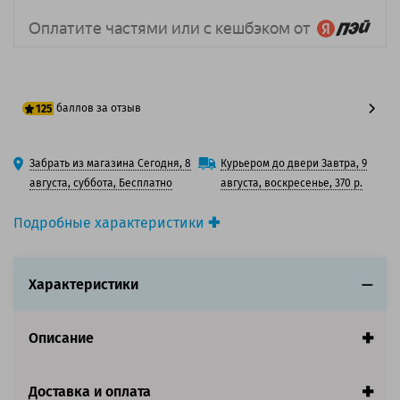
баллов за отзыв
125
100 баллов
Забрать из магазина Сегодня, 8
Курьером до двери Завтра, 9
125 баллов
августа, суббота, Бесплатно
августа, воскресенье, 370 р.
Подробные характеристики
Производитель принтера:
Epson
Производитель:
Epson
Характеристики
Вид товара:
Картридж струйный
Оригинальность:
Оригинальный
Цвет:
Желтый
Описание
Ресурс:
110ml
Совместим с аппаратами
Доставка и оплата