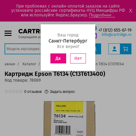
При проблемах с онлайн-оплатой заказов на сайте
установите российские сертификаты НУЦ Минцифры РФ
X
или используйте Яндекс.Браузер.
Подробнее...
+7 (812) 655-67-19
Ваш город
info@cartridge.ru
Санкт-Петербург
Все верно?
Нет
Да
Главная
Каталог
Картриджи
Картридж Epson T6134 (C13T613400)
Картридж Epson T6134 (C13T613400)
Код товара:
78089
0
отзывов
Задать вопрос