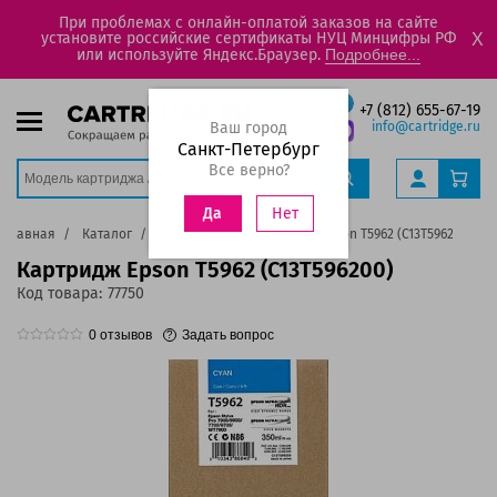
При проблемах с онлайн-оплатой заказов на сайте
установите российские сертификаты НУЦ Минцифры РФ
X
или используйте Яндекс.Браузер.
Подробнее...
+7 (812) 655-67-19
Ваш город
info@cartridge.ru
Санкт-Петербург
Все верно?
Нет
Да
Главная
Каталог
Картриджи
Картридж Epson T5962 (C13T596200)
Картридж Epson T5962 (C13T596200)
Код товара:
77750
0
отзывов
Задать вопрос