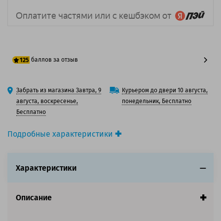
баллов за отзыв
125
100 баллов
Забрать из магазина Завтра, 9
Курьером до двери 10 августа,
125 баллов
августа, воскресенье,
понедельник, Бесплатно
Бесплатно
Подробные характеристики
Производитель принтера:
Epson
Производитель:
Epson
Характеристики
Вид товара:
Картридж струйный
Оригинальность:
Оригинальный
Цвет:
Голубой
Описание
Ресурс:
350ml
Совместим с аппаратами