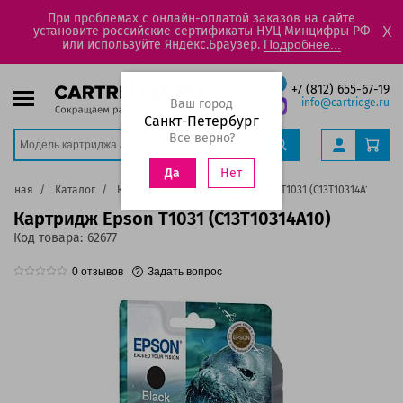
При проблемах с онлайн-оплатой заказов на сайте
установите российские сертификаты НУЦ Минцифры РФ
X
или используйте Яндекс.Браузер.
Подробнее...
+7 (812) 655-67-19
Ваш город
info@cartridge.ru
Санкт-Петербург
Все верно?
Нет
Да
лавная
Каталог
Картриджи
Картридж Epson T1031 (C13T10314A10)
Картридж Epson T1031 (C13T10314A10)
Код товара:
62677
0
отзывов
Задать вопрос