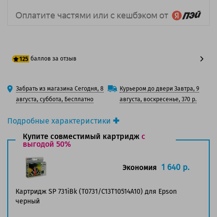
баллов за отзыв
125
100 баллов
Забрать из магазина Сегодня, 8
Курьером до двери Завтра, 9
125 баллов
августа, суббота, Бесплатно
августа, воскресенье, 370 р.
Подробные характеристики
Производитель принтера:
Epson
Купите совместимый картридж
с
Производитель:
выгодой 50%
Epson
Вид товара:
Картридж струйный
Оригинальность:
Оригинальный
1 640 р.
Экономия
Цвет:
Черный
Ресурс:
1 035 страниц формата А4 при 5%
Картридж SP 731iBk (T0731/C13T10514A10) для Epson
заполнении страницы.
черный
Совместим с аппаратами