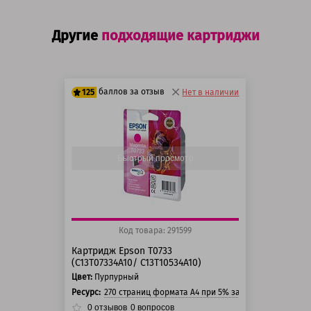
Другие
подходящие картриджи
баллов за отзыв
125
Нет в наличии
100 баллов
125 баллов
Быстрый просмотр
Код товара: 291599
Картридж Epson T0733
(C13T07334A10/ C13T10534A10)
Цвет:
Пурпурный
Ресурс:
270 страниц формата А4 при 5% заполнении страни
0
отзывов
0
вопросов