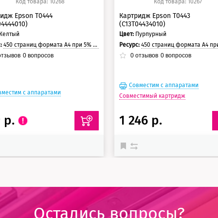
Код товара: 10268
Код товара: 10267
идж Epson T0444
Картридж Epson T0443
04444010)
(C13T04434010)
Желтый
Цвет:
Пурпурный
с:
450 страниц формата А4 при 5% заполнении страницы.
Ресурс:
450 страниц формата А4 при 5% заполнении с
тзывов
0
вопросов
0
отзывов
0
вопросов
Совместим с аппаратами
вместим с аппаратами
Совместимый картридж
 р.
1 246 р.
Остались вопросы?