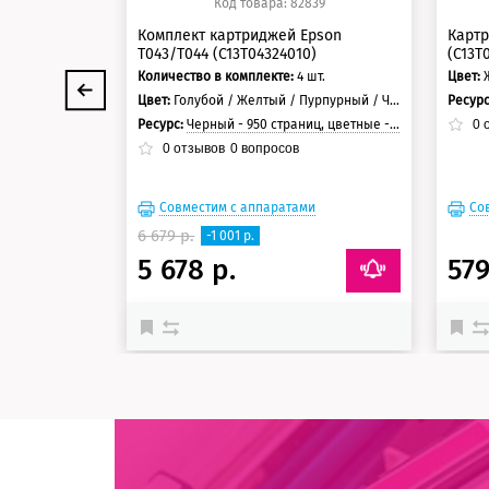
Код товара: 82839
Комплект картриджей Epson
Картр
T043/T044 (C13T04324010)
(C13T
Количество в комплекте:
4 шт.
Цвет:
Цвет:
Голубой / Желтый / Пурпурный / Черный
Ресур
Ресурс:
Черный - 950 страниц, цветные - 450 страниц
0
о
0
отзывов
0
вопросов
Совместим с аппаратами
Со
6 679 р.
-1 001 р.
5 678 р.
579