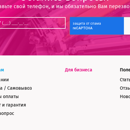
авьте свой телефон, и мы обязательно Вам перезв
ам
Для бизнеса
Пол
ании
Стат
а / Самовывоз
Отз
ы оплаты
Нов
 и гарантия
вопрос