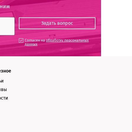
оним
Согласен на
обработку персональных
данных
езное
ьи
ывы
ости