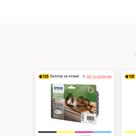
баллов за отзыв
125
Нет в наличии
125
100 баллов
10
125 баллов
12