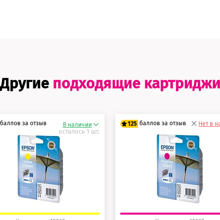
Другие
подходящие картридж
баллов за отзыв
баллов за отзыв
125
Нет в 
В наличии
осталось 1 шт.
0 баллов
100 баллов
5 баллов
125 баллов