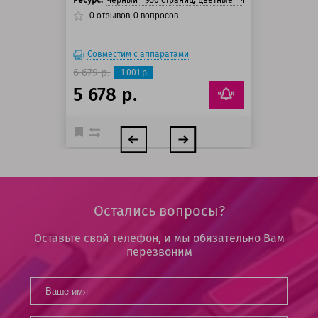
Ресурс:
Черный - 950 страниц, цветные - 450 страниц
0
отзывов
0
вопросов
Совместим с аппаратами
6 679 р.
-1 001 р.
5 678 р.
Остались вопросы?
Оставьте свой телефон, и мы обязательно Вам
перезвоним