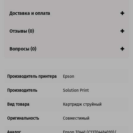
Ресурс:
450 страниц формата А4 при 5%
заполнении страницы
Доставка и оплата
Страна:
Китай
Гарантия:
1 год
Отзывы (0)
Совместим с аппаратами
Вопросы (0)
Производитель принтера
Epson
Производитель
Solution Print
Вид товара
Картридж струйный
Оригинальность
Совместимый
Аналог
Epson T0441 (C13T04414010)/