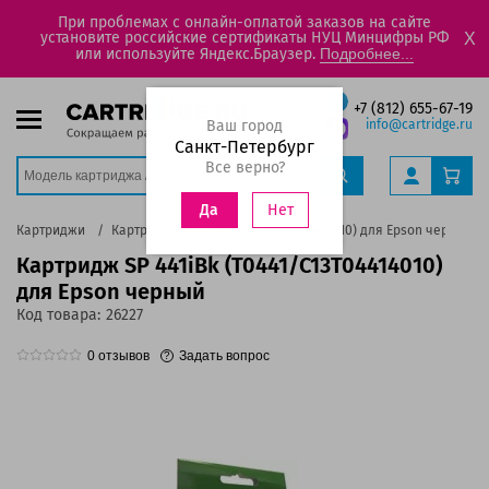
При проблемах с онлайн-оплатой заказов на сайте
установите российские сертификаты НУЦ Минцифры РФ
X
или используйте Яндекс.Браузер.
Подробнее...
+7 (812) 655-67-19
Ваш город
info@cartridge.ru
Санкт-Петербург
Все верно?
Нет
Да
Картриджи
Картридж SP 441iBk (T0441/C13T04414010) для Epson черный
Картридж SP 441iBk (T0441/C13T04414010)
для Epson черный
Код товара:
26227
0
отзывов
Задать вопрос