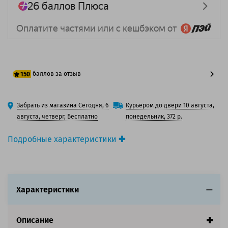
баллов за отзыв
150
125 баллов
Забрать из магазина Сегодня, 6
Курьером до двери 10 августа,
150 баллов
августа, четверг, Бесплатно
понедельник, 372 р.
Подробные характеристики
Производитель принтера:
Epson
Производитель:
Solution Print
Вид товара:
Картридж струйный
Оригинальность:
Совместимый
Характеристики
Аналог:
Epson T0441 (C13T04414010)/ T0431
(C13T04314010)
Описание
Цвет:
Черный