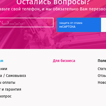
Остались вопросы?
авьте свой телефон, и мы обязательно Вам перезв
ам
Для бизнеса
Пол
ании
Стат
а / Самовывоз
Отз
ы оплаты
Нов
 и гарантия
вопрос