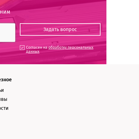
оним
Согласен на
обработку персональных
данных
езное
ьи
ывы
ости