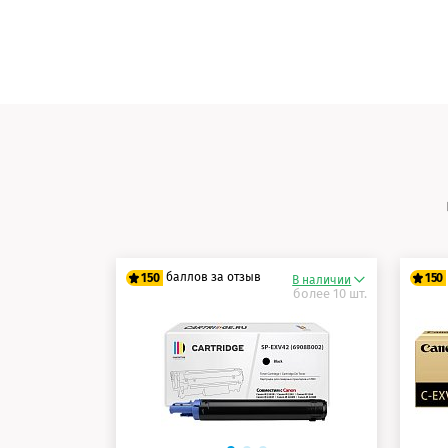
баллов за отзыв
150
150
В наличии
более 10 шт.
125 баллов
12
150 баллов
15