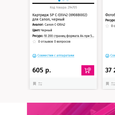
Код товара: 294705
Картридж SP C-EXV42 (6908B002)
Фотоб
для Canon, черный
Ресур
Аналог:
Canon C-EXV42
0
о
Цвет:
Черный
Ресурс:
10 200 страниц формата А4 при 5% заполнении страницы
0
отзывов
0
вопросов
Совместим с аппаратами
Со
605 р.
37 