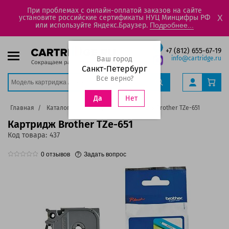
При проблемах с онлайн-оплатой заказов на сайте
установите российские сертификаты НУЦ Минцифры РФ
X
или используйте Яндекс.Браузер.
Подробнее...
+7 (812) 655-67-19
Ваш город
info@cartridge.ru
Санкт-Петербург
Все верно?
Нет
Да
Главная
Каталог
Картриджи
Картридж Brother TZe-651
Картридж Brother TZe-651
Код товара:
437
0
отзывов
Задать вопрос