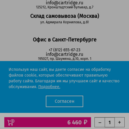
info@cartridge.ru
125212, Кронштадтский бульвар, д.7
Склад самовывоза (Москва)
ул. Адмирала Корнилова, д.61
Офис в Санкт-Петербурге
+7 (812) 655-67-23
info@cartridge.ru
195027, пр. Шаумяна, д.10, корп. 1
Склад самовывоза (Санкт-Петербург)
Используя наш сайт, вы даете согласие на обработку
пр-т Маршала Блюхера, д.78Б
файлов cookie, которые обеспечивают правильную
работу сайта. Благодаря им мы улучшаем сайт и качество
обслуживания.
Подробнее.
Регионы РФ
Согласен
8-800-302-51-53
(звонок бесплатный)
info@cartridge.ru
Cartridge.ru 2012-2026. Все права защищены
6 460
Политика конфиденциальности