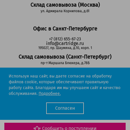
Склад самовывоза (Москва)
ул. Адмирала Корнилова, д.61
Офис в Санкт-Петербурге
+7 (812) 655-67-23
info@cartridge.ru
195027, пр. Шаумяна, д.10, корп. 1
Склад самовывоза (Санкт-Петербург)
пр-т Маршала Блюхера, д.78Б
Используя наш сайт, вы даете согласие на обработку
Регионы РФ
файлов cookie, которые обеспечивают правильную
работу сайта. Благодаря им мы улучшаем сайт и качество
8-800-302-51-53
обслуживания.
Подробнее.
(звонок бесплатный)
info@cartridge.ru
Согласен
Cartridge.ru 2012-2026. Все права защищены
Политика конфиденциальности
Мы работаем с порталом поставщиков
Сообщить о поступлении