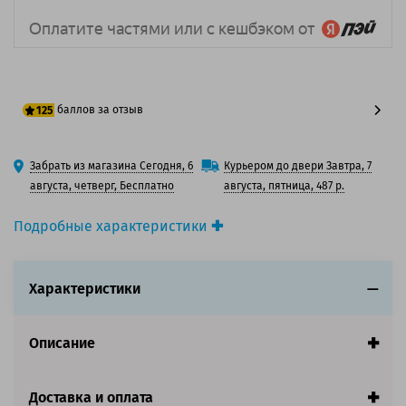
баллов за отзыв
125
100 баллов
Забрать из магазина Сегодня, 6
Курьером до двери Завтра, 7
125 баллов
августа, четверг, Бесплатно
августа, пятница, 487 р.
Подробные характеристики
Производитель принтера:
Brother
Производитель:
Brother
Характеристики
Вид товара:
Ленты для наклеек
Оригинальность:
Оригинальный
Ресурс:
8 метров.
Описание
Страна:
Япония
Совместим с аппаратами
Доставка и оплата