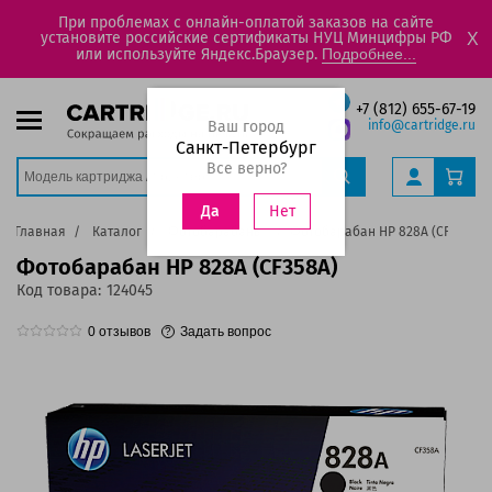
При проблемах с онлайн-оплатой заказов на сайте
установите российские сертификаты НУЦ Минцифры РФ
X
или используйте Яндекс.Браузер.
Подробнее...
+7 (812) 655-67-19
Ваш город
info@cartridge.ru
Санкт-Петербург
Все верно?
Нет
Да
Главная
Каталог
Фотобарабаны
Фотобарабан HP 828A (CF358A)
Фотобарабан HP 828A (CF358A)
Код товара:
124045
0
отзывов
Задать вопрос