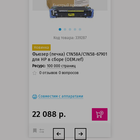
150 баллов
Быстрый просмотр
Код товара: 339287
Новинка
Фьюзер (печка) C1N58A/C1N58-67901
для HP в сборе (OEM.ref)
Ресурс:
100 000 страниц
0
отзывов
0
вопросов
Совместим с аппаратами
22 088 р.