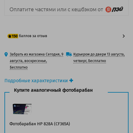
баллов за отзыв
150
125 баллов
Забрать из магазина Сегодня, 9
Курьером до двери 13 августа,
150 баллов
августа, воскресенье,
четверг, Бесплатно
Бесплатно
Подробные характеристики
Производитель принтера:
HP
Купите аналогичный фотобарабан
Производитель:
HP
Вид товара:
Фотобарабан
Оригинальность:
Оригинальный
Цвет:
Черный
Ресурс:
30 000 страниц формата А4 при 5%
Фотобарабан HP 828A (CF365A)
заполнении страницы.