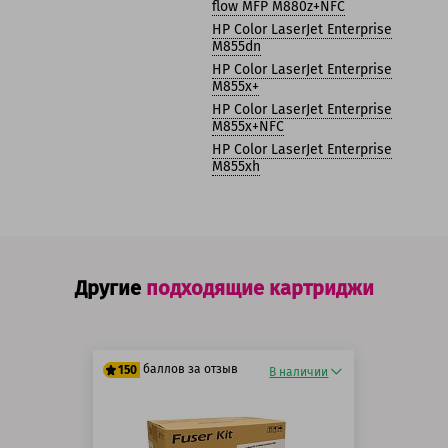
flow MFP M880z+NFC
HP Color LaserJet Enterprise
M855dn
HP Color LaserJet Enterprise
M855x+
HP Color LaserJet Enterprise
M855x+NFC
HP Color LaserJet Enterprise
M855xh
Другие
подходящие картриджи
баллов за отзыв
150
В наличии
125 баллов