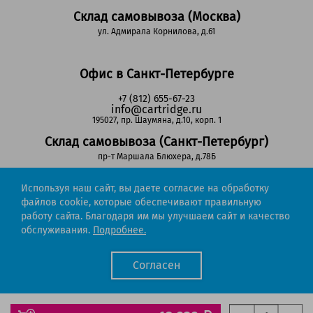
Склад самовывоза (Москва)
ул. Адмирала Корнилова, д.61
Офис в Санкт-Петербурге
+7 (812) 655-67-23
info@cartridge.ru
195027, пр. Шаумяна, д.10, корп. 1
Склад самовывоза (Санкт-Петербург)
пр-т Маршала Блюхера, д.78Б
Используя наш сайт, вы даете согласие на обработку
Регионы РФ
файлов cookie, которые обеспечивают правильную
работу сайта. Благодаря им мы улучшаем сайт и качество
8-800-302-51-53
обслуживания.
Подробнее.
(звонок бесплатный)
info@cartridge.ru
Согласен
Cartridge.ru 2012-2026. Все права защищены
Политика конфиденциальности
Мы работаем с порталом поставщиков