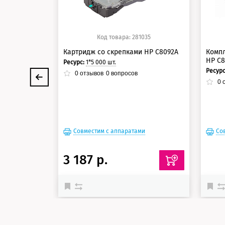
Код товара: 281035
Картридж со скрепками HP C8092A
Компл
HP C8
Ресурс:
1*5 000 шт.
Ресур
0
отзывов
0
вопросов
0
о
Совместим с аппаратами
Со
3 187 р.