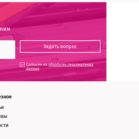
оним
Согласен на
обработку персональных
данных
езное
ьи
ывы
ости