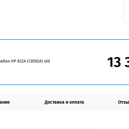
13 
абан HP 822A (C8562A) old
ание
Доставка и оплата
Отзы