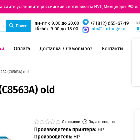
на сайте установите российские сертификаты НУЦ Минцифры РФ ил
В
пн-пт
с 9.00 до 20.00
+7 (812) 655-67-19
сб-вс
с 9.00 до 18.00
info@cartridge.ru
ки
Оплата
Доставка / Самовывоз
Контакты
22A (C8563A) old
C8563A) old
0
отзывов
Задать вопрос
Производитель принтера:
HP
Производитель:
HP