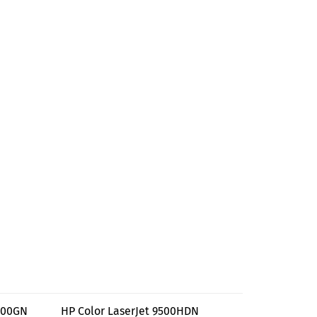
9500GN
HP Color LaserJet 9500HDN