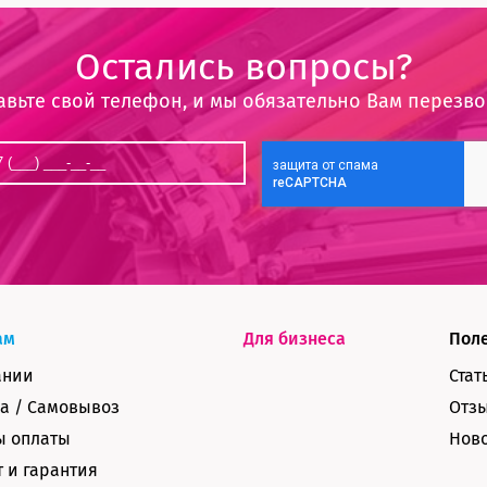
Остались вопросы?
авьте свой телефон, и мы обязательно Вам перезв
ам
Для бизнеса
Пол
ании
Стат
а / Самовывоз
Отз
ы оплаты
Нов
 и гарантия