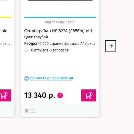
Код товара: 119651
Ко
 old
Фотобарабан HP 822A (C8561A) old
Фотобарабан
Цвет:
Голубой
Цвет:
Желтый
траницы.
Ресурс:
40 000 страниц формата А4 при 5% заполнении страницы.
Ресурс:
40 000 стра
0
отзывов
0
вопросов
0
отзывов
Совместим с аппаратами
Совместим
13 340 р.
14 329 