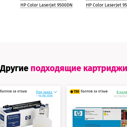
HP Color LaserJet 9500DN
HP Color LaserJet 9
Другие
подходящие картридж
баллов за отзыв
баллов за отзыв
150
Под заказ
В нал
осталос
~ 10.08.2026
0 баллов
125 баллов
5 баллов
150 баллов