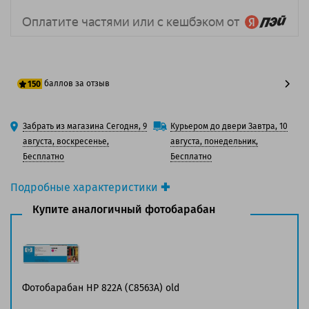
баллов за отзыв
150
125 баллов
Забрать из магазина Сегодня, 9
Курьером до двери Завтра, 10
150 баллов
августа, воскресенье,
августа, понедельник,
Бесплатно
Бесплатно
Подробные характеристики
Производитель принтера:
HP
Купите аналогичный фотобарабан
Производитель:
HP
Вид товара:
Фотобарабан
Оригинальность:
Оригинальный
Цвет:
Желтый
Ресурс:
40 000 страниц формата А4 при 5%
Фотобарабан HP 822A (C8563A) old
заполнении страницы.