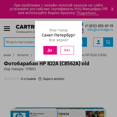
При проблемах с онлайн-оплатой заказов на сайте
установите российские сертификаты НУЦ Минцифры РФ
X
или используйте Яндекс.Браузер.
Подробнее...
+7 (812) 655-67-19
Ваш город
info@cartridge.ru
Санкт-Петербург
Все верно?
Нет
Да
Главная
Каталог
Фотобарабаны
Фотобарабан HP 822A (C8562A) old
Фотобарабан HP 822A (C8562A) old
Код товара:
119653
0
отзывов
Задать вопрос