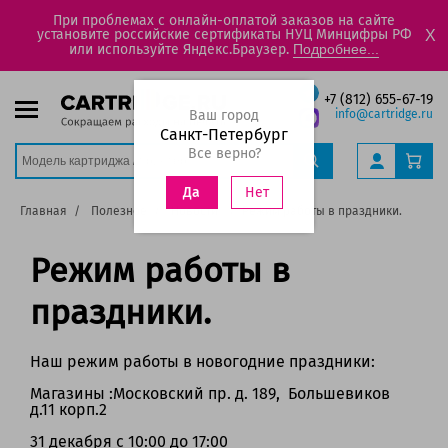
При проблемах с онлайн-оплатой заказов на сайте
установите российские сертификаты НУЦ Минцифры РФ
X
или используйте Яндекс.Браузер.
Подробнее...
+7 (812) 655-67-19
Ваш город
info@cartridge.ru
Санкт-Петербург
Все верно?
Нет
Да
Главная
Полезное
Новости
Режим работы в праздники.
Режим работы в
праздники.
Наш режим работы в новогодние праздники:
Магазины :Московский пр. д. 189, Большевиков
д.11 корп.2
31 декабря с 10:00 до 17:00