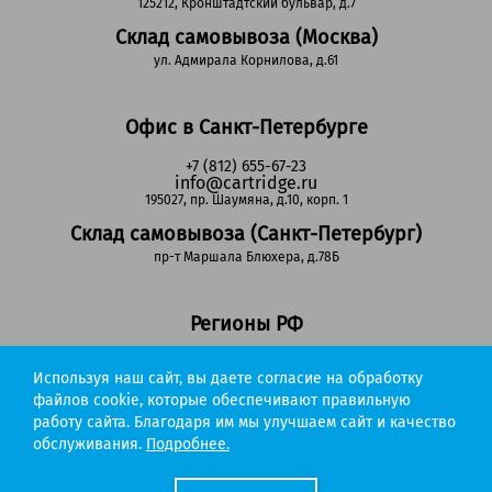
125212, Кронштадтский бульвар, д.7
Склад самовывоза (Москва)
ул. Адмирала Корнилова, д.61
Офис в Санкт-Петербурге
+7 (812) 655-67-23
info@cartridge.ru
195027, пр. Шаумяна, д.10, корп. 1
Склад самовывоза (Санкт-Петербург)
пр-т Маршала Блюхера, д.78Б
Регионы РФ
8-800-302-51-53
Используя наш сайт, вы даете согласие на обработку
(звонок бесплатный)
info@cartridge.ru
файлов cookie, которые обеспечивают правильную
работу сайта. Благодаря им мы улучшаем сайт и качество
Cartridge.ru 2012-2026. Все права защищены
обслуживания.
Подробнее.
Политика конфиденциальности
Мы работаем с порталом поставщиков