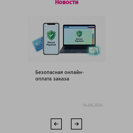
Новости
Безопасная онлайн-
Гр
оплата заказа
ма
но
04.08.2026