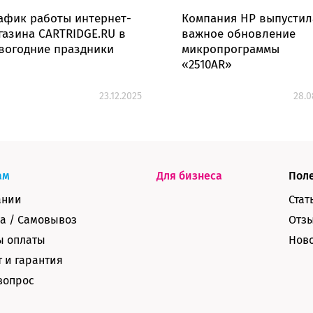
афик работы интернет-
Компания HP выпустил
газина CARTRIDGE.RU в
важное обновление
вогодние праздники
микропрограммы
«2510AR»
23.12.2025
28.0
ам
Для бизнеса
Пол
ании
Стат
а / Самовывоз
Отз
ы оплаты
Нов
 и гарантия
вопрос