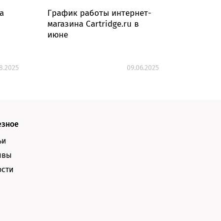
а
График работы интернет-
Картрид
магазина Cartridge.ru в
070H дл
июне
работат
8.2025
09.06.2025
езное
ьи
ывы
ости