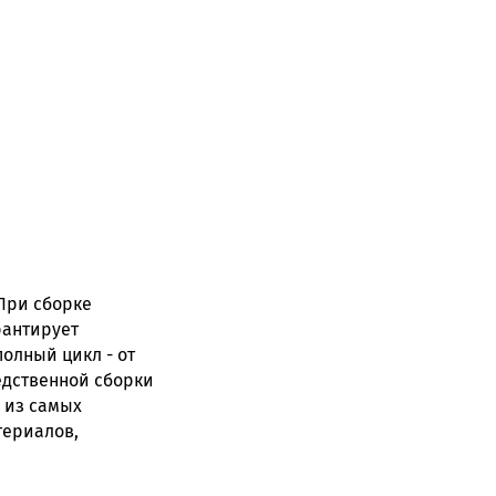
При сборке
рантирует
олный цикл - от
едственной сборки
 из самых
териалов,