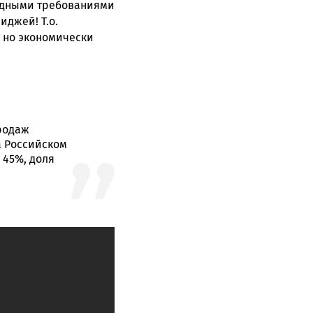
одными требованиями
иджей! Т.о.
 но экономически
родаж
а Российском
 45%, доля