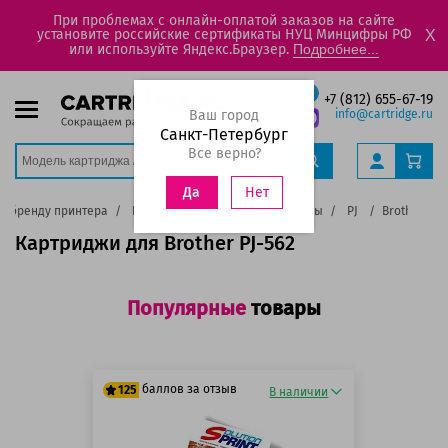
При проблемах с онлайн-оплатой заказов на сайте
установите российские сертификаты НУЦ Минцифры РФ
X
или используйте Яндекс.Браузер.
Подробнее...
+7 (812) 655-67-19
Ваш город
info@cartridge.ru
Санкт-Петербург
Все верно?
Нет
Да
о бренду принтера
Brother
Мобильные принтеры
PJ
Brother PJ-
Картриджи для Brother PJ-562
Популярные
товары
баллов за отзыв
125
В наличии
125 баллов