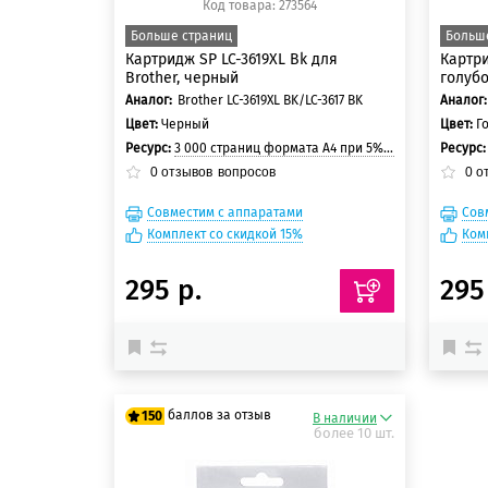
Код товара: 273564
Больше страниц
Больш
Картридж SP LC-3619XL Bk для
Картри
Brother, черный
голуб
Аналог:
Brother LC-3619XL BK/LC-3617 BK
Аналог:
Цвет:
Черный
Цвет:
Г
Ресурс:
3 000 страниц формата А4 при 5% заполнении страницы
Ресурс
0
отзывов
вопросов
0
о
Совместим с аппаратами
Сов
Комплект со скидкой 15%
Ком
295 р.
295
баллов за отзыв
150
В наличии
более 10 шт.
125 баллов