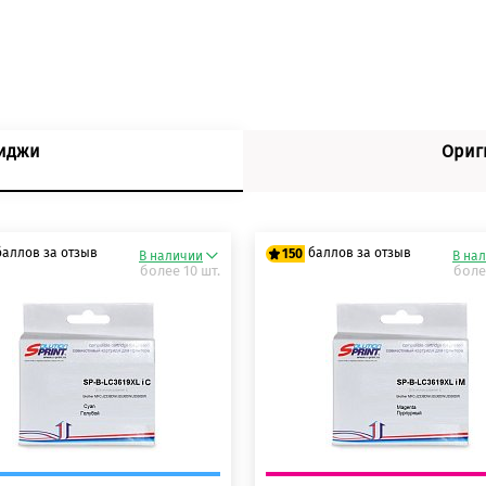
риджи
Ориг
баллов за отзыв
баллов за отзыв
150
В наличии
В на
более 10 шт.
боле
 баллов
125 баллов
 баллов
150 баллов