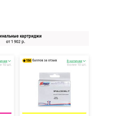
инальные картриджи
от 1 902 р.
баллов за отзыв
150
личии
В наличии
е 10 шт.
более 10 шт.
125 баллов
150 баллов