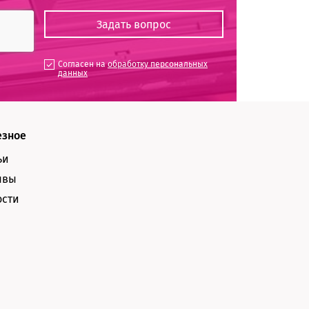
Согласен на
обработку персональных
данных
езное
ьи
ывы
ости