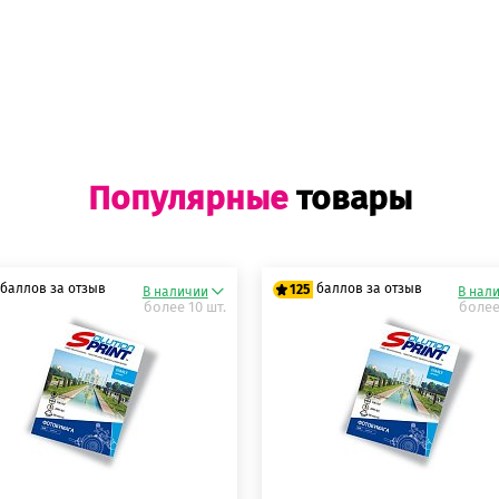
Популярные
товары
баллов за отзыв
баллов за отзыв
125
В наличии
В нал
более 10 шт.
более
5 баллов
125 баллов
5 баллов
125 баллов