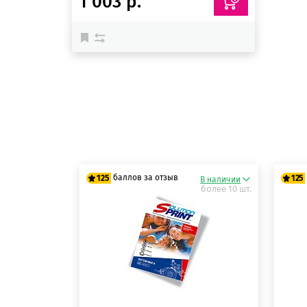
1 003 р.
баллов за отзыв
125
125
В наличии
более 10 шт.
125 баллов
12
125 баллов
12