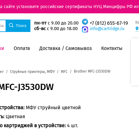
на сайте установите российские сертификаты НУЦ Минцифры РФ ил
В
пн-пт
с 9.00 до 20.00
+7 (812) 655-67-19
сб-вс
с 9.00 до 18.00
info@cartridge.ru
ки
Оплата
Доставка / Самовывоз
Контакты
Brother MFC-J3530DW
er
Струйные принтеры, МФУ
MFC
 MFC-J3530DW
стройства:
МФУ струйный цветной
ть:
Цветная
о картриджей в устройстве:
4 шт.