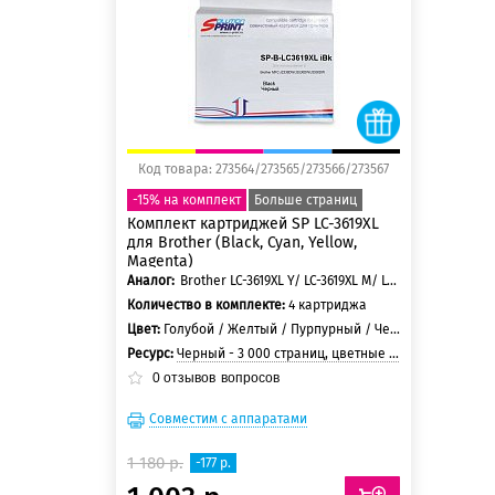
150 баллов
Код товара: 273564/273565/273566/273567
-15% на комплект
Больше страниц
Комплект картриджей SP LC-3619XL
для Brother (Black, Cyan, Yellow,
Magenta)
Аналог:
Brother LC-3619XL Y/ LC-3619XL M/ LC-3619XL C/LC-3619XL BK
Количество в комплекте:
4 картриджа
Цвет:
Голубой / Желтый / Пурпурный / Черный
Ресурс:
Черный - 3 000 страниц, цветные - 1 500 страниц
0
отзывов
вопросов
Совместим с аппаратами
1 180 р.
-177 р.