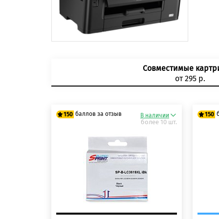
Совместимые карт
от 295 р.
баллов за отзыв
150
150
В наличии
более 10 шт.
125 баллов
125
150 баллов
150