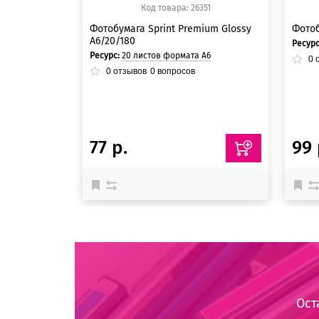
Код товара: 26351
Фотобумага Sprint Premium Glossy
Фотоб
A6/20/180
Ресур
Ресурс:
20 листов формата А6
0
о
0
отзывов
0
вопросов
77 р.
99 
Ост