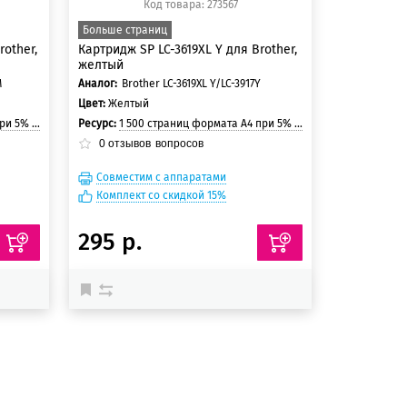
Код товара: 273567
Больше страниц
rother,
Картридж SP LC-3619XL Y для Brother,
желтый
M
Аналог:
Brother LC-3619XL Y/LC-3917Y
Цвет:
Желтый
и страницы
Ресурс:
1 500 страниц формата А4 при 5% заполнении страницы
0
отзывов
вопросов
Совместим с аппаратами
Комплект со скидкой 15%
295 р.