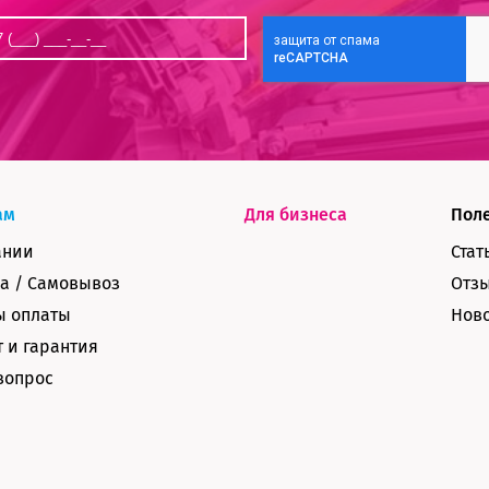
ам
Для бизнеса
Пол
ании
Стат
а / Самовывоз
Отз
ы оплаты
Нов
 и гарантия
вопрос