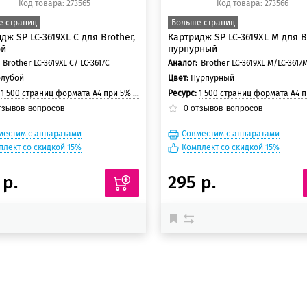
Код товара: 273565
Код товара: 273566
е страниц
Больше страниц
дж SP LC-3619XL C для Brother,
Картридж SP LC-3619XL M для B
ой
пурпурный
Brother LC-3619XL C/ LC-3617C
Аналог:
Brother LC-3619XL M/LC-3617
олубой
Цвет:
Пурпурный
:
1 500 страниц формата А4 при 5% заполнении страницы
Ресурс:
1 500 страниц формата А4 при 5% заполнени
тзывов
вопросов
0
отзывов
вопросов
местим с аппаратами
Совместим с аппаратами
плект со скидкой 15%
Комплект со скидкой 15%
 р.
295 р.