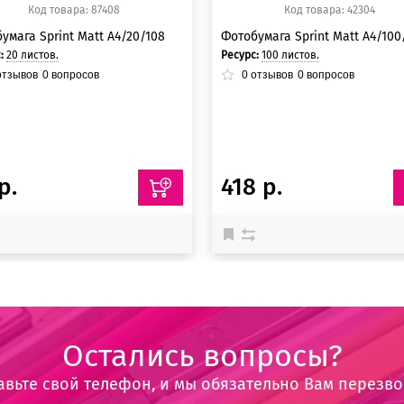
Код товара: 87408
Код товара: 42304
умага Sprint Matt A4/20/108
Фотобумага Sprint Matt A4/100
с:
20 листов.
Ресурс:
100 листов.
тзывов
0
вопросов
0
отзывов
0
вопросов
р.
418 р.
Остались вопросы?
авьте свой телефон, и мы обязательно Вам перезв