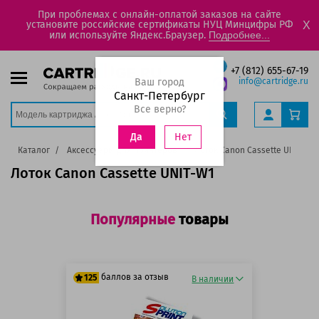
При проблемах с онлайн-оплатой заказов на сайте
установите российские сертификаты НУЦ Минцифры РФ
X
или используйте Яндекс.Браузер.
Подробнее...
+7 (812) 655-67-19
Ваш город
info@cartridge.ru
Санкт-Петербург
Все верно?
Нет
Да
я
Каталог
Аксессуары для принтеров
Лоток Canon Cassette UNIT-W1
Лоток Canon Cassette UNIT-W1
Популярные
товары
баллов за отзыв
125
В наличии
125 баллов