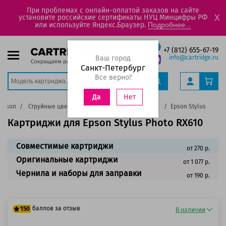
При проблемах с онлайн-оплатой заказов на сайте
установите российские сертификаты НУЦ Минцифры РФ
X
или используйте Яндекс.Браузер.
Подробнее...
+7 (812) 655-67-19
Ваш город
info@cartridge.ru
Санкт-Петербург
Все верно?
Нет
Да
Epson
Струйные цветные принтеры
Stylus Photo
Epson Stylus Photo 
Картриджи для Epson Stylus Photo RX610
Совместимые картриджи
от 270 р.
Оригинальные картриджи
от 1 077 р.
Чернила и наборы для заправки
от 190 р.
баллов за отзыв
150
В наличии