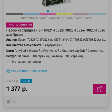
Код товара: 34786/34787/34788/34789/34790/34791
-15% на комплект
Набор картриджей SP T0821-T0822-T0823-T0824-T0825-T0826
для Epson
Аналог:
Epson T0821 (C13T08214A/ C13T11214A10)/ T0822 (C13T08224A/ C13T11224A10)/ T0823 (C13T08234A/ C13T11234A10)/ T0824 (C13T08244A/ C13T11244A10)/ T0825 (C13T08254A/ C13T11254A10)/ T0826 (C13T08264A/ C13T11264A10)
Количество в комплекте:
6 картриджей
Цвет:
Голубой / Желтый / Пурпурный / Светло-голубой / Светло-пурпурный / Черный
Ресурс:
Черный - 300 страниц, цветные - 300 страниц
0
отзывов
вопросов
Совместим с аппаратами
1 620 р.
-243 р.
1 377 р.