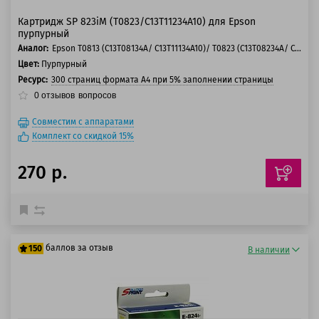
Картридж SP 823iM (T0823/C13T11234A10) для Epson
пурпурный
Аналог:
Epson T0813 (C13T08134A/ C13T11134A10)/ T0823 (C13T08234A/ C13T11234A10)
Цвет:
Пурпурный
Ресурс:
300 страниц формата А4 при 5% заполнении страницы
0
отзывов
вопросов
Совместим с аппаратами
Комплект со скидкой 15%
270 р.
баллов за отзыв
150
В наличии
125 баллов
150 баллов