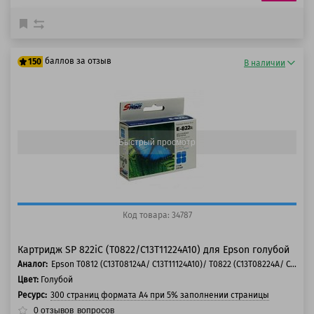
баллов за отзыв
150
В наличии
125 баллов
150 баллов
Быстрый просмотр
Код товара: 34787
Картридж SP 822iC (T0822/C13T11224A10) для Epson голубой
Аналог:
Epson T0812 (C13T08124A/ C13T11124A10)/ T0822 (C13T08224A/ C13T11224A10)
Цвет:
Голубой
Ресурс:
300 страниц формата А4 при 5% заполнении страницы
0
отзывов
вопросов