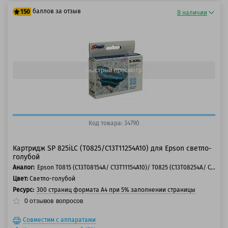
баллов за отзыв
150
В наличии
125 баллов
150 баллов
Быстрый просмотр
Код товара: 34790
Картридж SP 825iLC (T0825/C13T11254A10) для Epson светло-
голубой
Аналог:
Epson T0815 (C13T08154A/ C13T11154A10)/ T0825 (C13T08254A/ C13T11254A10)
Цвет:
Светло-голубой
Ресурс:
300 страниц формата А4 при 5% заполнении страницы
0
отзывов
вопросов
Совместим с аппаратами