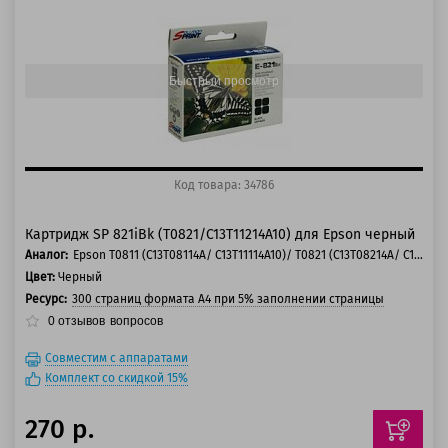
125 баллов
150 баллов
Быстрый просмотр
Код товара: 34786
Картридж SP 821iBk (T0821/C13T11214A10) для Epson черный
Аналог:
Epson T0811 (C13T08114A/ C13T11114A10)/ T0821 (C13T08214A/ C13T11214A10)
Цвет:
Черный
Ресурс:
300 страниц формата А4 при 5% заполнении страницы
0
отзывов
вопросов
Совместим с аппаратами
Комплект со скидкой 15%
270 р.