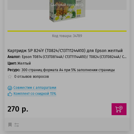
Быстрый просмотр
Код товара: 34789
Картридж SP 824iY (T0824/C13T11244A10) для Epson желтый
Аналог:
Epson T0814 (C13T08144A/ C13T11144A10)/ T0824 (C13T08244A/ C13T11244A10)
Цвет:
Желтый
Ресурс:
300 страниц формата А4 при 5% заполнении страницы
0
отзывов
вопросов
Совместим с аппаратами
Комплект со скидкой 15%
270 р.