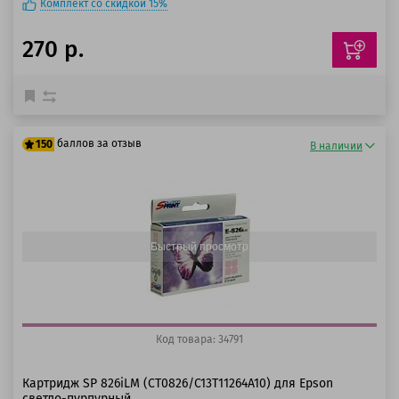
Комплект со скидкой 15%
270 р.
баллов за отзыв
150
В наличии
125 баллов
150 баллов
Быстрый просмотр
Код товара: 34791
Картридж SP 826iLM (CT0826/C13T11264A10) для Epson
светло-пурпурный