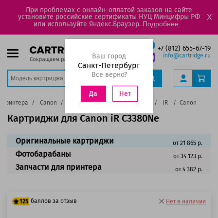
При проблемах с онлайн-оплатой заказов на сайте
установите российские сертификаты НУЦ Минцифры РФ
X
или используйте Яндекс.Браузер.
Подробнее...
+7 (812) 655-67-19
Ваш город
info@cartridge.ru
Санкт-Петербург
Все верно?
Нет
Да
 принтера
Canon
Лазерные цветные принтеры
IR
Canon iR C33
Картриджи для Canon iR C3380Ne
Оригинальные картриджи
от 21 865 р.
Фотобарабаны
от 34 123 р.
Запчасти для принтера
от 4 382 р.
баллов за отзыв
125
Нет в наличии