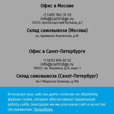
Офис в Москве
+7 (495) 982-51-53
info@cartridge.ru
125212, Кронштадтский бульвар, д.7
Склад самовывоза (Москва)
ул. Адмирала Корнилова, д.61
Офис в Санкт-Петербурге
+7 (812) 655-67-23
info@cartridge.ru
195027, пр. Шаумяна, д.10, корп. 1
Склад самовывоза (Санкт-Петербург)
пр-т Маршала Блюхера, д.78Б
Используя наш сайт, вы даете согласие на обработку
Регионы РФ
файлов cookie, которые обеспечивают правильную
работу сайта. Благодаря им мы улучшаем сайт и качество
8-800-302-51-53
обслуживания.
Подробнее.
(звонок бесплатный)
info@cartridge.ru