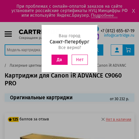
При проблемах с онлайн-оплатой заказов на сайте
установите российские сертификаты НУЦ Минцифры РФ
X
или используйте Яндекс.Браузер.
Подробнее...
+7 (812) 655-67-19
Ваш город
info@cartridge.ru
Санкт-Петербург
Все верно?
Нет
Да
on
Лазерные цветные принтеры
IR ADVANCE
Canon iR ADVANCE C906
Картриджи для Canon iR ADVANCE C9060
PRO
Оригинальные картриджи
от 30 232 р.
баллов за отзыв
125
Нет в наличии
100 баллов