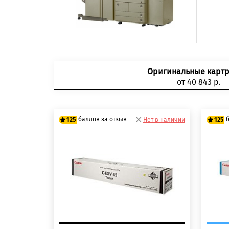
Оригинальные карт
от 40 843 р.
баллов за отзыв
125
Нет в наличии
125
100 баллов
10
125 баллов
125