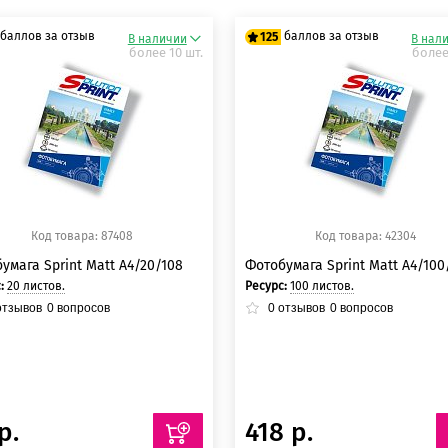
баллов за отзыв
баллов за отзыв
125
В наличии
В нал
более 10 шт.
более
5 баллов
125 баллов
5 баллов
125 баллов
Код товара: 87408
Код товара: 42304
умага Sprint Matt A4/20/108
Фотобумага Sprint Matt A4/100
с:
20 листов.
Ресурс:
100 листов.
тзывов
0
вопросов
0
отзывов
0
вопросов
р.
418 р.