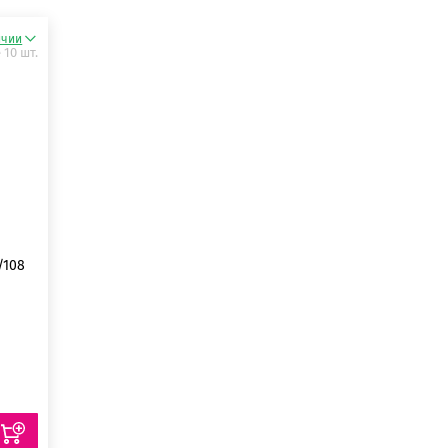
ичии
 10 шт.
/108