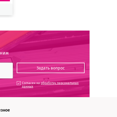
оним
Согласен на
обработку персональных
данных
езное