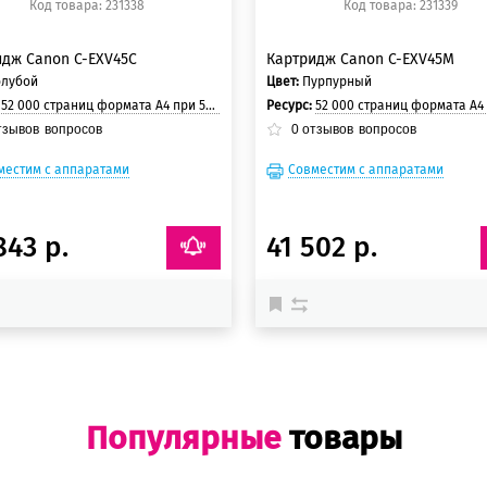
Код товара: 231338
Код товара: 231339
идж Canon C-EXV45C
Картридж Canon C-EXV45M
олубой
Цвет:
Пурпурный
:
52 000 страниц формата А4 при 5% заполнении страницы.
Ресурс:
52 000 страниц формата А4 при 5% заполнении 
тзывов
вопросов
0
отзывов
вопросов
местим с аппаратами
Совместим с аппаратами
843 р.
41 502 р.
Популярные
товары