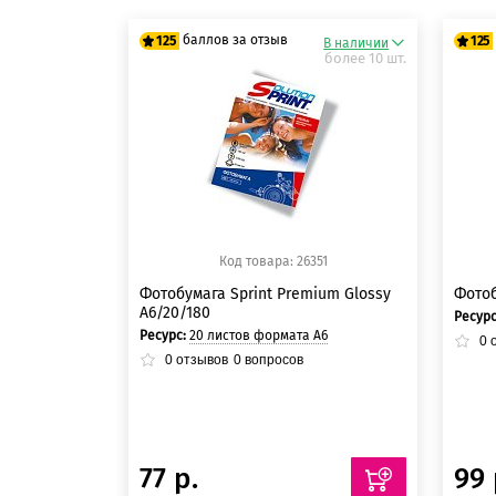
баллов за отзыв
125
125
В наличии
более 10 шт.
125 баллов
12
125 баллов
12
Код товара: 26351
Фотобумага Sprint Premium Glossy
Фотоб
A6/20/180
Ресур
Ресурс:
20 листов формата А6
0
о
0
отзывов
0
вопросов
77 р.
99 