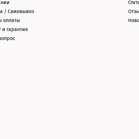
ании
Стат
а / Самовывоз
Отз
ы оплаты
Нов
 и гарантия
вопрос