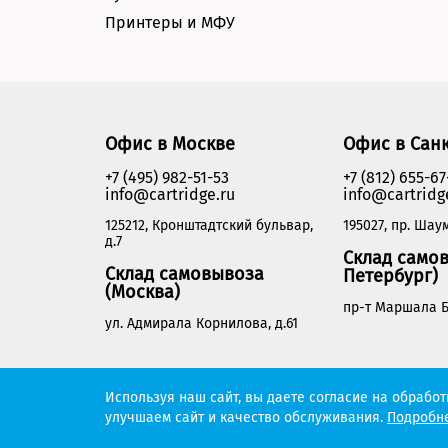
Принтеры и МФУ
Офис в Москве
Офис в Сан
+7 (495) 982-51-53
+7 (812) 655-67
info@cartridge.ru
info@cartridg
125212, Кронштадтский бульвар,
195027, пр. Шаум
д.7
Склад самов
Склад самовывоза
Петербург)
(Москва)
пр-т Маршала Б
ул. Адмирала Корнилова, д.61
Cartridge.ru 2012-2026. Все права защищены
Используя наш сайт, вы даете согласие на обрабо
улучшаем сайт и качество обслуживания.
Подробне