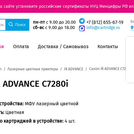
на сайте установите российские сертификаты НУЦ Минцифры РФ ил
В
пн-пт
с 9.00 до 20.00
+7 (812) 655-67-19
сб-вс
с 9.00 до 18.00
info@cartridge.ru
ки
Оплата
Доставка / Самовывоз
Контакты
Canon iR ADVANCE C7280i
n
Лазерные цветные принтеры
IR ADVANCE
 ADVANCE C7280i
стройства:
МФУ лазерный цветной
ть:
Цветная
о картриджей в устройстве:
4 шт.