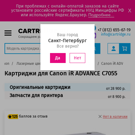
При проблемах с онлайн-оплатой заказов на сайте
установите российские сертификаты НУЦ Минцифры РФ
X
или используйте Яндекс.Браузер.
Подробнее...
+7 (812) 655-67-19
Ваш город
info@cartridge.ru
Санкт-Петербург
Все верно?
Нет
Да
Canon
Лазерные цветные принтеры
IR ADVANCE
Canon iR ADVANCE C
Картриджи для Canon iR ADVANCE C7055
Оригинальные картриджи
от 28 900 р.
Запчасти для принтера
от 8 900 р.
баллов за отзыв
125
Нет в наличии
100 баллов