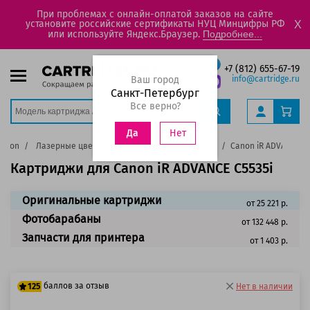
При проблемах с онлайн-оплатой заказов на сайте
установите российские сертификаты НУЦ Минцифры РФ
X
или используйте Яндекс.Браузер.
Подробнее...
+7 (812) 655-67-19
Ваш город
info@cartridge.ru
Санкт-Петербург
Все верно?
Нет
Да
Canon
Лазерные цветные принтеры
IR ADVANCE
Canon iR ADVANCE C5
Картриджи для Canon iR ADVANCE C5535i
Оригинальные картриджи
от 25 221 р.
Фотобарабаны
от 132 448 р.
Запчасти для принтера
от 1 403 р.
баллов за отзыв
125
Нет в наличии