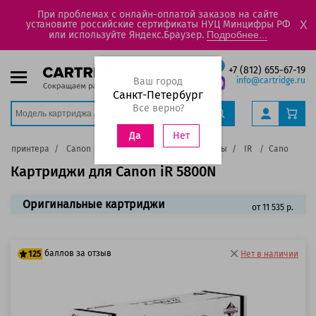
При проблемах с онлайн-оплатой заказов на сайте
установите российские сертификаты НУЦ Минцифры РФ
X
или используйте Яндекс.Браузер.
Подробнее...
+7 (812) 655-67-19
Ваш город
info@cartridge.ru
Санкт-Петербург
Все верно?
Нет
Да
ду принтера
Canon
Лазерные цветные принтеры
IR
Canon iR 5
Картриджи для Canon iR 5800N
Оригинальные картриджи
от 11 535 р.
баллов за отзыв
125
Нет в наличии
100 баллов
125 баллов