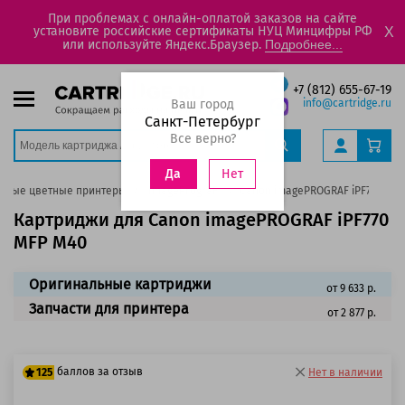
При проблемах с онлайн-оплатой заказов на сайте
установите российские сертификаты НУЦ Минцифры РФ
X
или используйте Яндекс.Браузер.
Подробнее...
+7 (812) 655-67-19
Ваш город
info@cartridge.ru
Санкт-Петербург
Все верно?
Нет
Да
уйные цветные принтеры
ImagePrograF
Canon imagePROGRAF iPF770 MFP
Картриджи для Canon imagePROGRAF iPF770
MFP M40
Оригинальные картриджи
от 9 633 р.
Запчасти для принтера
от 2 877 р.
баллов за отзыв
125
Нет в наличии