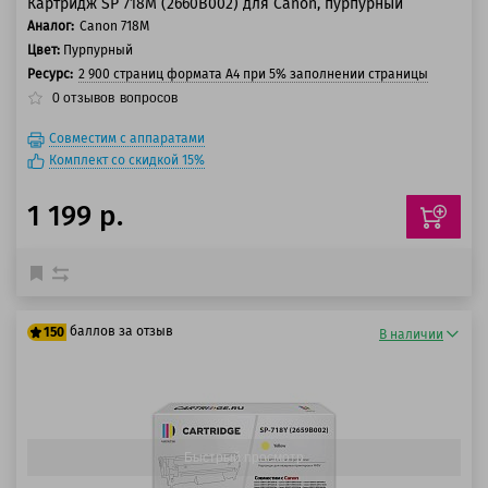
Картридж SP 718M (2660B002) для Canon, пурпурный
Аналог:
Canon 718M
Цвет:
Пурпурный
Ресурс:
2 900 страниц формата А4 при 5% заполнении страницы
0
отзывов
вопросов
Совместим с аппаратами
Комплект со скидкой 15%
1 199 р.
баллов за отзыв
150
В наличии
125 баллов
150 баллов
Быстрый просмотр