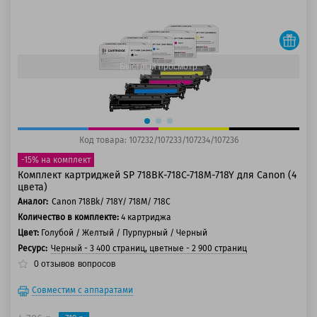
125 баллов
150 баллов
Быстрый просмотр
Код товара: 107232/107233/107234/107236
-15% на комплект
Комплект картриджей SP 718BK-718C-718M-718Y для Canon (4
цвета)
Аналог:
Canon 718Bk/ 718Y/ 718M/ 718C
Количество в комплекте:
4 картриджа
Цвет:
Голубой / Желтый / Пурпурный / Черный
Ресурс:
Черный - 3 400 страниц, цветные - 2 900 страниц
0
отзывов
вопросов
Совместим с аппаратами