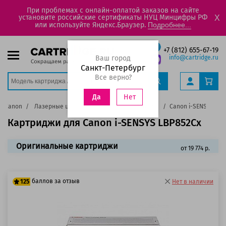
При проблемах с онлайн-оплатой заказов на сайте
установите российские сертификаты НУЦ Минцифры РФ
X
или используйте Яндекс.Браузер.
Подробнее...
+7 (812) 655-67-19
Ваш город
info@cartridge.ru
Санкт-Петербург
Все верно?
Нет
Да
Canon
Лазерные цветные принтеры
I-SENSYS
Canon i-SENSYS LB
Картриджи для Canon i-SENSYS LBP852Cx
Оригинальные картриджи
от 19 774 р.
баллов за отзыв
125
Нет в наличии
100 баллов
125 баллов