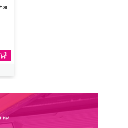
/108
оним