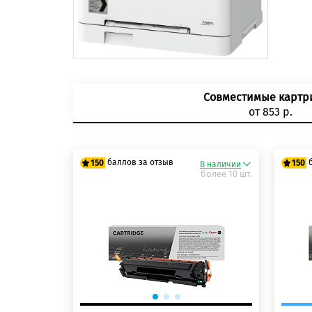
Совместимые карт
от 853 р.
баллов за отзыв
150
150
В наличии
более 10 шт.
125 баллов
125
150 баллов
150