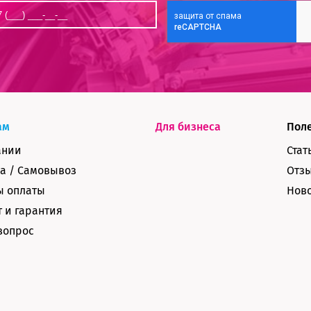
ам
Для бизнеса
Пол
ании
Стат
а / Самовывоз
Отз
ы оплаты
Нов
 и гарантия
вопрос