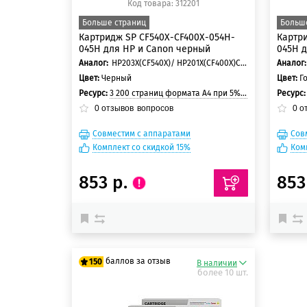
Код товара: 312201
Больше страниц
Больш
Картридж SP CF540X-CF400X-054H-
Картри
045H для HP и Canon черный
045H д
Аналог:
HP203X(CF540X)/ HP201X(CF400X)Canon 054H/ Canon 045H
Аналог:
Цвет:
Черный
Цвет:
Г
Ресурс:
3 200 страниц формата А4 при 5% заполнении страницы
Ресурс
0
отзывов
вопросов
0
о
Совместим с аппаратами
Сов
Комплект со скидкой 15%
Ком
853 р.
853
баллов за отзыв
150
В наличии
более 10 шт.
125 баллов