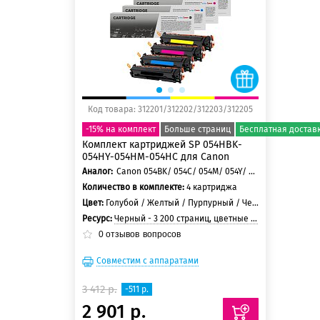
150 баллов
Код товара: 312201/312202/312203/312205
-15% на комплект
Больше страниц
Бесплатная достав
Комплект картриджей SP 054HBK-
054HY-054HM-054HC для Canon
Аналог:
Canon 054BK/ 054C/ 054M/ 054Y/ Canon 054HBK/ 054HC/ 054HM/ 054HY
Количество в комплекте:
4 картриджа
Цвет:
Голубой / Желтый / Пурпурный / Черный
Ресурс:
Черный - 3 200 страниц, цветные - 2 500 страниц
0
отзывов
вопросов
Совместим с аппаратами
3 412 р.
-511 р.
2 901 р.