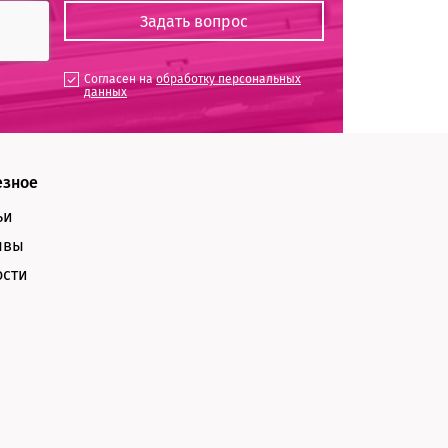
Согласен на
обработку персональных
данных
езное
ьи
ывы
ости