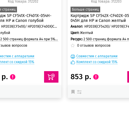
Код товара: 312202
Код товара: 312203
е страниц
Больше страниц
дж SP CF541X-CF401X-054H-
Картридж SP CF542X-CF402X-0
ля HP и Canon голубой
045H для HP и Canon желтый
HP203X(CF541X)/ HP201X(CF400X)Canon 054H/ Canon 045H
Аналог:
олубой
Цвет:
Желтый
:
2 500 страниц формата А4 при 5% заполнении страницы
Ресурс:
2 500 страниц формата А4 при 5% заполнении
тзывов
вопросов
0
отзывов
вопросов
местим с аппаратами
Совместим с аппаратами
плект со скидкой 15%
Комплект со скидкой 15%
 р.
853 р.