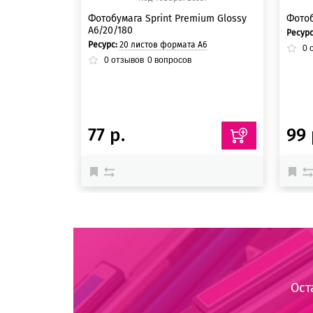
Фотобумага Sprint Premium Glossy
Фотоб
A6/20/180
Ресур
Ресурс:
20 листов формата А6
0
о
0
отзывов
0
вопросов
77 р.
99 
Ост