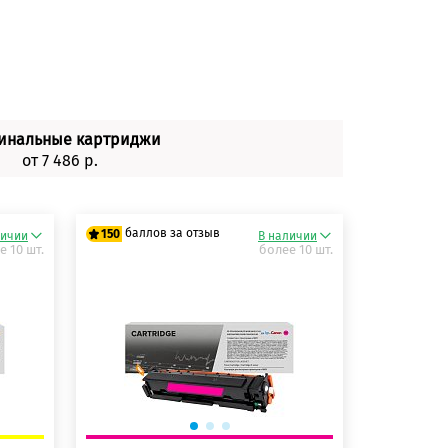
инальные картриджи
от 7 486 р.
баллов за отзыв
150
личии
В наличии
е 10 шт.
более 10 шт.
125 баллов
150 баллов