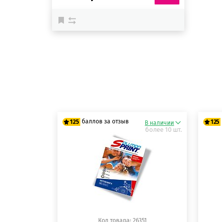
баллов за отзыв
125
125
В наличии
более 10 шт.
125 баллов
12
125 баллов
12
Код товара: 26351