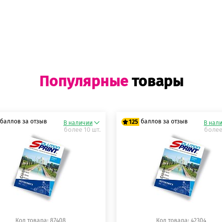
Популярные
товары
баллов за отзыв
баллов за отзыв
125
В наличии
В нал
более 10 шт.
более
5 баллов
125 баллов
5 баллов
125 баллов
Код товара: 87408
Код товара: 42304