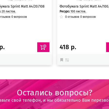
умага Sprint Matt A4/20/108
Фотобумага Sprint Matt A4/100
с:
20 листов.
Ресурс:
100 листов.
тзывов
0
вопросов
0
отзывов
0
вопросов
р.
418 р.
Остались вопросы?
авьте свой телефон, и мы обязательно Вам перезв