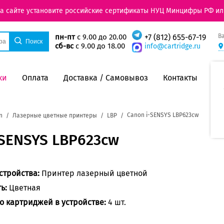
на сайте установите российские сертификаты НУЦ Минцифры РФ ил
В
пн-пт
с 9.00 до 20.00
+7 (812) 655-67-19
сб-вс
с 9.00 до 18.00
info@cartridge.ru
ки
Оплата
Доставка / Самовывоз
Контакты
Canon i-SENSYS LBP623cw
n
Лазерные цветные принтеры
LBP
-SENSYS LBP623cw
стройства:
Принтер лазерный цветной
ть:
Цветная
о картриджей в устройстве:
4 шт.