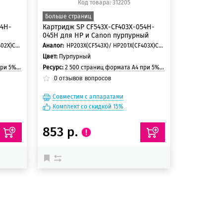
Код товара: 312205
Больше страниц
54H-
Картридж SP CF543X-CF403X-054H-
045H для HP и Canon пурпурный
HP203X(CF542X)/ HP201X(CF402X)Canon 054H/ Canon 045H
Аналог:
HP203X(CF543X)/ HP201X(CF403X)Canon 054H/ Canon 045H
Цвет:
Пурпурный
 страницы
Ресурс:
2 500 страниц формата А4 при 5% заполнении страницы
0
отзывов
вопросов
Совместим с аппаратами
Комплект со скидкой 15%
853 р.