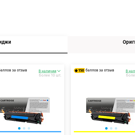
риджи
Ориг
баллов за отзыв
баллов за отзыв
150
В наличии
В на
более 10 шт.
боле
 баллов
125 баллов
 баллов
150 баллов