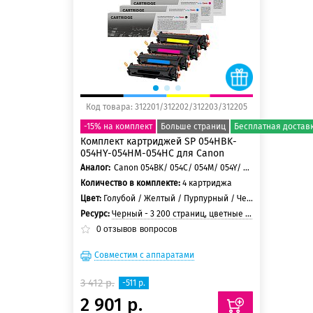
150 баллов
Код товара: 312201/312202/312203/312205
-15% на комплект
Больше страниц
Бесплатная достав
Комплект картриджей SP 054HBK-
054HY-054HM-054HC для Canon
Аналог:
Canon 054BK/ 054C/ 054M/ 054Y/ Canon 054HBK/ 054HC/ 054HM/ 054HY
Количество в комплекте:
4 картриджа
Цвет:
Голубой / Желтый / Пурпурный / Черный
Ресурс:
Черный - 3 200 страниц, цветные - 2 500 страниц
0
отзывов
вопросов
Совместим с аппаратами
3 412 р.
-511 р.
2 901 р.