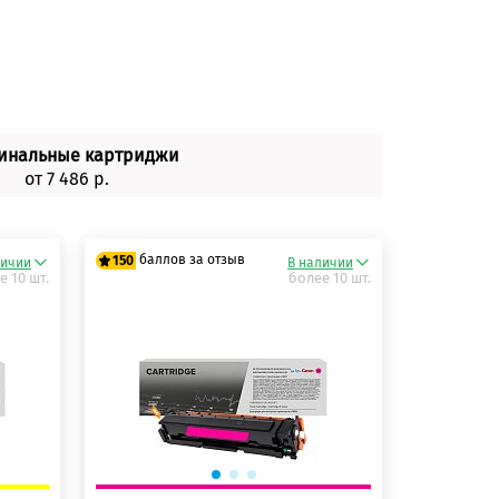
инальные картриджи
от 7 486 р.
баллов за отзыв
150
личии
В наличии
е 10 шт.
более 10 шт.
125 баллов
150 баллов