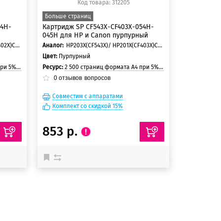
Код товара: 312205
Больше страниц
54H-
Картридж SP CF543X-CF403X-054H-
045H для HP и Canon пурпурный
HP203X(CF542X)/ HP201X(CF402X)Canon 054H/ Canon 045H
Аналог:
HP203X(CF543X)/ HP201X(CF403X)Canon 054H/ Canon 045H
Цвет:
Пурпурный
 страницы
Ресурс:
2 500 страниц формата А4 при 5% заполнении страницы
0
отзывов
вопросов
Совместим с аппаратами
Комплект со скидкой 15%
853 р.