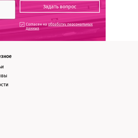
Согласен на
обработку персональных
данных
езное
ьи
ывы
ости