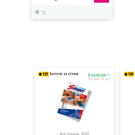
баллов за отзыв
125
125
В наличии
более 10 шт.
125 баллов
12
125 баллов
12
Код товара: 26351