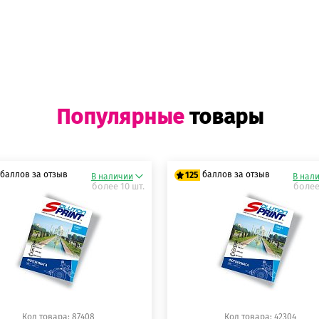
Популярные
товары
баллов за отзыв
баллов за отзыв
125
В наличии
В нал
более 10 шт.
более
5 баллов
125 баллов
5 баллов
125 баллов
Код товара: 87408
Код товара: 42304