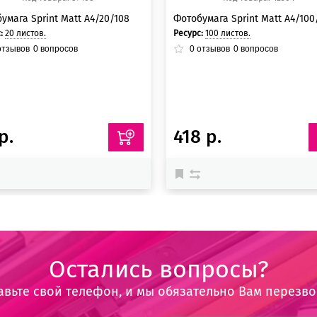
умага Sprint Matt A4/20/108
Фотобумага Sprint Matt A4/100
с:
20 листов.
Ресурс:
100 листов.
тзывов
0
вопросов
0
отзывов
0
вопросов
р.
418 р.
Остались вопросы?
авьте свой телефон, и мы обязательно Вам перезв