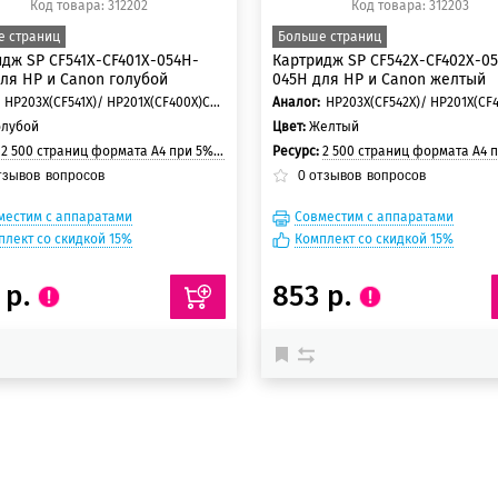
Код товара: 312202
Код товара: 312203
е страниц
Больше страниц
дж SP CF541X-CF401X-054H-
Картридж SP CF542X-CF402X-0
ля HP и Canon голубой
045H для HP и Canon желтый
HP203X(CF541X)/ HP201X(CF400X)Canon 054H/ Canon 045H
Аналог:
олубой
Цвет:
Желтый
:
2 500 страниц формата А4 при 5% заполнении страницы
Ресурс:
2 500 страниц формата А4 при 5% заполнении
тзывов
вопросов
0
отзывов
вопросов
местим с аппаратами
Совместим с аппаратами
плект со скидкой 15%
Комплект со скидкой 15%
 р.
853 р.