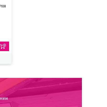
/108
оним