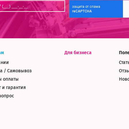
ам
Для бизнеса
Пол
ании
Стат
а / Самовывоз
Отз
ы оплаты
Нов
 и гарантия
вопрос