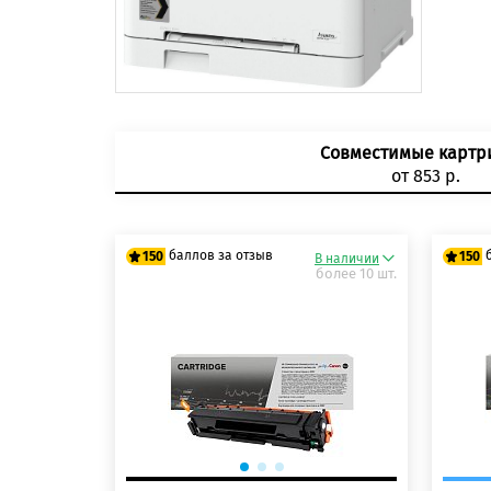
Совместимые карт
от 853 р.
баллов за отзыв
150
150
В наличии
более 10 шт.
125 баллов
125
150 баллов
150