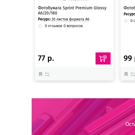
Фотобумага Sprint Premium Glossy
Фотоб
A6/20/180
Ресур
Ресурс:
20 листов формата А6
0
о
0
отзывов
0
вопросов
77 р.
99 
Ост