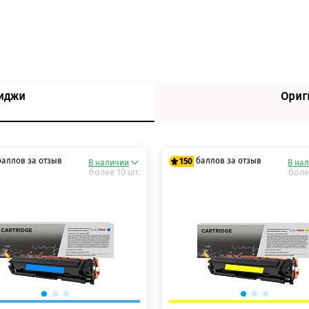
риджи
Ориг
баллов за отзыв
баллов за отзыв
150
В наличии
В на
более 10 шт.
боле
 баллов
125 баллов
 баллов
150 баллов