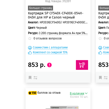
Код товара: 312201
Больше страниц
Больш
Картридж SP CF540X-CF400X-054H-
Картри
045H для HP и Canon черный
045H д
Аналог:
HP203X(CF540X)/ HP201X(CF400X)Canon 054H/ Canon 045H
Аналог:
Цвет:
Черный
Цвет:
Г
Ресурс:
3 200 страниц формата А4 при 5% заполнении страницы
Ресурс
0
отзывов
вопросов
0
о
Совместим с аппаратами
Сов
Комплект со скидкой 15%
Ком
853 р.
853
баллов за отзыв
150
В наличии
более 10 шт.
125 баллов