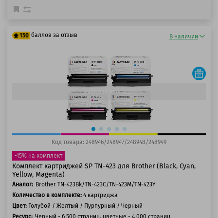
баллов за отзыв
150
В наличии
125 баллов
150 баллов
Быстрый просмотр
Код товара: 248946/248947/248948/248949
-15% на комплект
Комплект картриджей SP TN-423 для Brother (Black, Cyan,
Yellow, Magenta)
Аналог:
Brother TN-423Bk/TN-423C/TN-423M/TN-423Y
Количество в комплекте:
4 картриджа
Цвет:
Голубой / Желтый / Пурпурный / Черный
Ресурс:
Черный - 6 500 страниц, цветные - 4 000 страниц