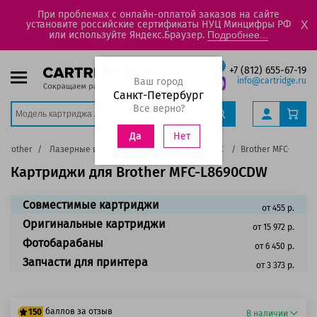
При проблемах с онлайн-оплатой заказов на сайте
установите российские сертификаты НУЦ Минцифры РФ
X
или используйте Яндекс.Браузер.
Подробнее...
+7 (812) 655-67-19
Ваш город
info@cartridge.ru
Санкт-Петербург
Все верно?
Нет
Да
Brother
Лазерные цветные принтеры, МФУ
MFC
Brother MFC-L869
Картриджи для Brother MFC-L8690CDW
Совместимые картриджи
от 455 р.
Оригинальные картриджи
от 15 972 р.
Фотобарабаны
от 6 450 р.
Запчасти для принтера
от 3 373 р.
баллов за отзыв
150
В наличии