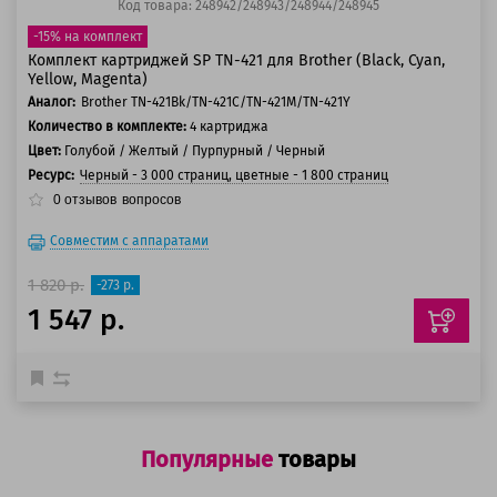
Код товара: 248942/248943/248944/248945
-15% на комплект
Комплект картриджей SP ТN-421 для Brother (Black, Cyan,
Yellow, Magenta)
Аналог:
Brother TN-421Bk/TN-421C/TN-421M/TN-421Y
Количество в комплекте:
4 картриджа
Цвет:
Голубой / Желтый / Пурпурный / Черный
Ресурс:
Черный - 3 000 страниц, цветные - 1 800 страниц
0
отзывов
вопросов
Совместим с аппаратами
1 820 р.
-273 р.
1 547 р.
Популярные
товары