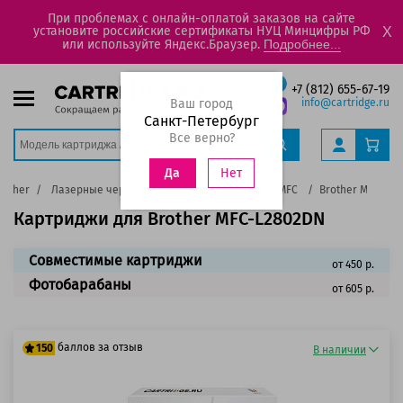
При проблемах с онлайн-оплатой заказов на сайте
установите российские сертификаты НУЦ Минцифры РФ
X
или используйте Яндекс.Браузер.
Подробнее...
+7 (812) 655-67-19
Ваш город
info@cartridge.ru
Санкт-Петербург
Все верно?
Нет
Да
rother
Лазерные черно-белые принтеры, МФУ
MFC
Brother MFC-L2
Картриджи для Brother MFC-L2802DN
Совместимые картриджи
от 450 р.
Фотобарабаны
от 605 р.
баллов за отзыв
150
В наличии
125 баллов