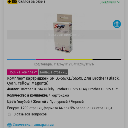
баллов за отзыв
150
В наличии
125 баллов
150 баллов
Быстрый просмотр
Код товара: 111214/111215/111216/111217
-15% на комплект
Больше страниц
Комплект картриджей SP LC-567XL/565XL для Brother (Black,
Cyan, Yellow, Magenta)
Аналог:
Brother LC-567 XL iBk/ Brother LC-565 XL M/ Brother LC-565 XL Y/ Brother LC-565 XL C
Количество в комплекте:
4 картриджа
Цвет:
Голубой / Желтый / Пурпурный / Черный
Ресурс:
1 200 страниц формата А4 при 5% заполнении страницы
0
отзывов
вопросов
Совместим с аппаратами