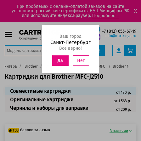
При проблемах с онлайн-оплатой заказов на сайте
установите российские сертификаты НУЦ Минцифры РФ
X
или используйте Яндекс.Браузер.
Подробнее...
+7 (812) 655-67-19
Ваш город
info@cartridge.ru
Санкт-Петербург
Все верно?
Нет
Да
 принтера
Brother
Струйные принтеры, МФУ
MFC
Brother MFC-J25
Картриджи для Brother MFC-J2510
Совместимые картриджи
от 180 р.
Оригинальные картриджи
от 1 568 р.
Чернила и наборы для заправки
от 209 р.
баллов за отзыв
150
В наличии