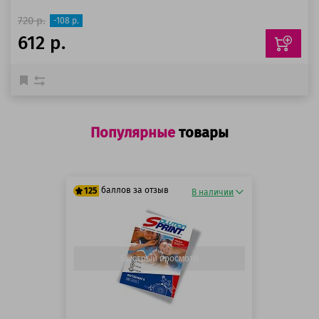
720 р.
-108 р.
612 р.
Популярные
товары
баллов за отзыв
125
В наличии
125 баллов
125 баллов
Быстрый просмотр