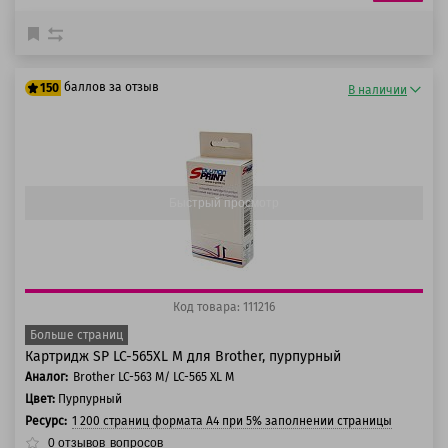
баллов за отзыв
150
В наличии
125 баллов
150 баллов
Быстрый просмотр
Код товара: 111216
Больше страниц
Картридж SP LC-565XL M для Brother, пурпурный
Аналог:
Brother LC-563 M/ LC-565 XL M
Цвет:
Пурпурный
Ресурс:
1 200 страниц формата А4 при 5% заполнении страницы
0
отзывов
вопросов