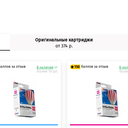
Оригинальные картриджи
от 374 р.
баллов за отзыв
баллов за отзыв
150
В наличии
В на
более 10 шт.
боле
 баллов
125 баллов
 баллов
150 баллов