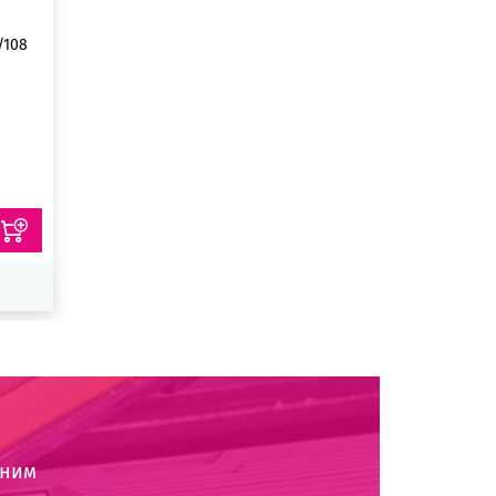
/108
оним