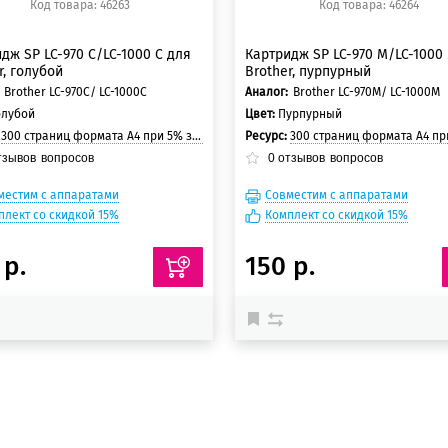
Код товара: 46263
Код товара: 46264
дж SP LC-970 C/LC-1000 C для
Картридж SP LC-970 M/LC-1000
r, голубой
Brother, пурпурный
Brother LC-970C/ LC-1000C
Аналог:
Brother LC-970M/ LC-1000M
олубой
Цвет:
Пурпурный
:
300 страниц формата А4 при 5% заполнении страницы
Ресурс:
300 страниц формата А4 при 5% заполнении
тзывов
вопросов
0
отзывов
вопросов
местим с аппаратами
Совместим с аппаратами
плект со скидкой 15%
Комплект со скидкой 15%
 р.
150 р.