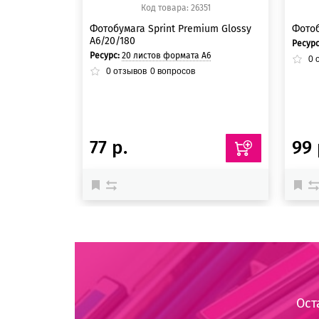
Код товара: 26351
Фотобумага Sprint Premium Glossy
Фотоб
A6/20/180
Ресур
Ресурс:
20 листов формата А6
0
о
0
отзывов
0
вопросов
77 р.
99 
Ост