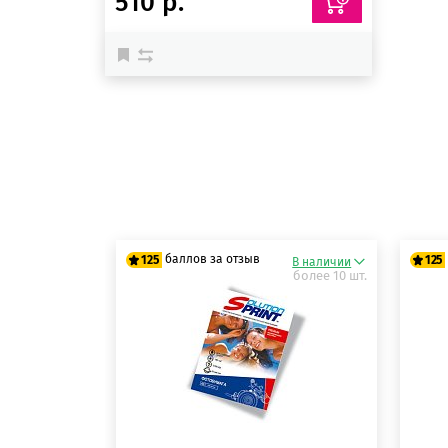
510 р.
баллов за отзыв
125
125
В наличии
более 10 шт.
125 баллов
12
125 баллов
12