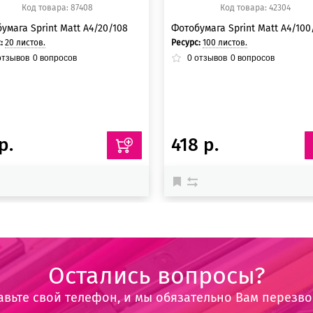
Код товара: 87408
Код товара: 42304
умага Sprint Matt A4/20/108
Фотобумага Sprint Matt A4/100
с:
20 листов.
Ресурс:
100 листов.
тзывов
0
вопросов
0
отзывов
0
вопросов
р.
418 р.
Остались вопросы?
авьте свой телефон, и мы обязательно Вам перезв