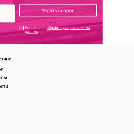
Согласен на
обработку персональных
данных
езное
ьи
ывы
ости