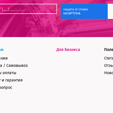
ам
Для бизнеса
Пол
ании
Стат
а / Самовывоз
Отз
ы оплаты
Нов
 и гарантия
вопрос