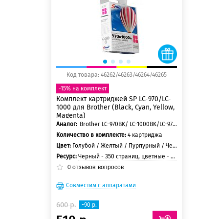
150 баллов
Код товара: 46262/46263/46264/46265
-15% на комплект
Комплект картриджей SP LC-970/LC-
1000 для Brother (Black, Cyan, Yellow,
Magenta)
Аналог:
Brother LC-970BK/ LC-1000BK/LC-970C/ LC-1000C/LC-970M/LC-1000M/LC-970Y/LC-1000Y
Количество в комплекте:
4 картриджа
Цвет:
Голубой / Желтый / Пурпурный / Черный
Ресурс:
Черный - 350 страниц, цветные - 300 страниц
0
отзывов
вопросов
Совместим с аппаратами
600 р.
-90 р.