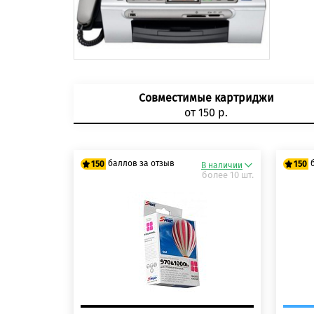
Совместимые картриджи
от 150 р.
баллов за отзыв
150
150
В наличии
более 10 шт.
125 баллов
125
150 баллов
150