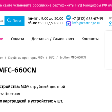
на сайте установите российские сертификаты НУЦ Минцифры РФ ил
В
пн-пт
с 9.00 до 20.00
+7 (812) 655-67-19
сб-вс
с 9.00 до 18.00
info@cartridge.ru
ки
Оплата
Доставка / Самовывоз
Контакты
Brother MFC-660CN
er
Струйные принтеры, МФУ
MFC
 MFC-660CN
стройства:
МФУ струйный цветной
ть:
Цветная
о картриджей в устройстве:
4 шт.