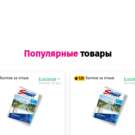
Популярные
товары
баллов за отзыв
баллов за отзыв
125
В наличии
В нал
более 10 шт.
более
5 баллов
125 баллов
5 баллов
125 баллов