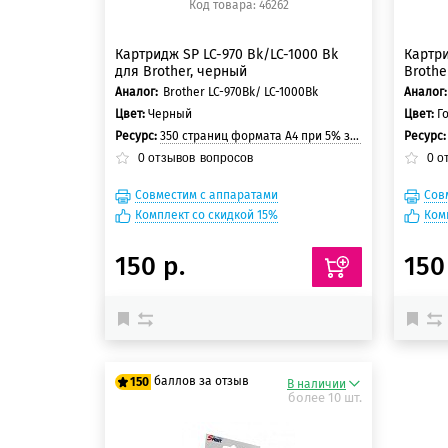
Код товара: 46262
Картридж SP LC-970 Bk/LC-1000 Bk
Картри
для Brother, черный
Brothe
Аналог:
Brother LC-970Bk/ LC-1000Bk
Аналог:
Цвет:
Черный
Цвет:
Г
Ресурс:
350 страниц формата А4 при 5% заполнении страницы
Ресурс
0
отзывов
вопросов
0
о
Совместим с аппаратами
Сов
Комплект со скидкой 15%
Ком
150 р.
150
баллов за отзыв
150
В наличии
более 10 шт.
125 баллов