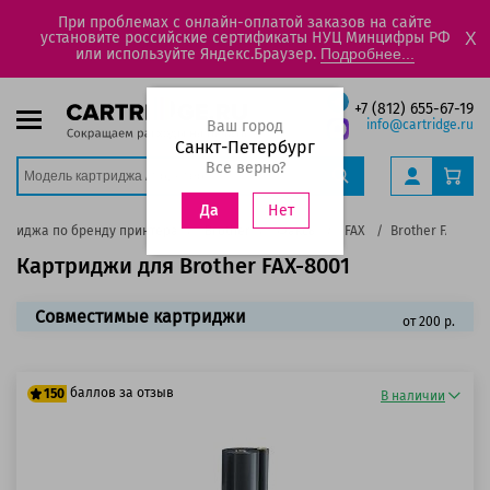
При проблемах с онлайн-оплатой заказов на сайте
установите российские сертификаты НУЦ Минцифры РФ
X
или используйте Яндекс.Браузер.
Подробнее...
+7 (812) 655-67-19
Ваш город
info@cartridge.ru
Санкт-Петербург
Все верно?
Нет
Да
ртриджа по бренду принтера
Brother
Факсы
FAX
Brother FAX-800
Картриджи для Brother FAX-8001
Совместимые картриджи
от 200 р.
баллов за отзыв
150
В наличии
125 баллов
150 баллов