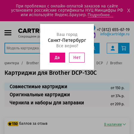
При проблемах с онлайн-оплатой заказов на сайте
установите российские сертификаты НУЦ Минцифры РФ
X
или используйте Яндекс.Браузер.
Подробнее...
+7 (812) 655-67-19
Ваш город
info@cartridge.ru
Санкт-Петербург
Все верно?
Нет
Да
у принтера
Brother
Струйные принтеры, МФУ
DCP
Brother DCP-1
Картриджи для Brother DCP-130C
Совместимые картриджи
от 150 р.
Оригинальные картриджи
от 374 р.
Чернила и наборы для заправки
от 209 р.
баллов за отзыв
150
В наличии