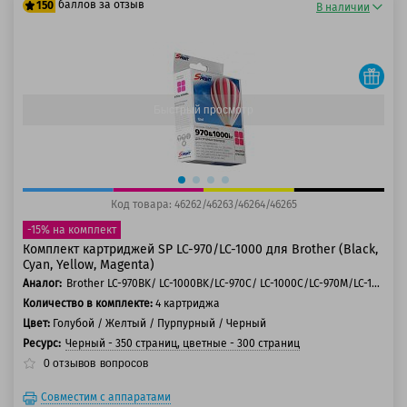
баллов за отзыв
150
В наличии
125 баллов
150 баллов
Быстрый просмотр
Код товара: 46262/46263/46264/46265
-15% на комплект
Комплект картриджей SP LC-970/LC-1000 для Brother (Black,
Cyan, Yellow, Magenta)
Аналог:
Brother LC-970BK/ LC-1000BK/LC-970C/ LC-1000C/LC-970M/LC-1000M/LC-970Y/LC-1000Y
Количество в комплекте:
4 картриджа
Цвет:
Голубой / Желтый / Пурпурный / Черный
Ресурс:
Черный - 350 страниц, цветные - 300 страниц
0
отзывов
вопросов
Совместим с аппаратами